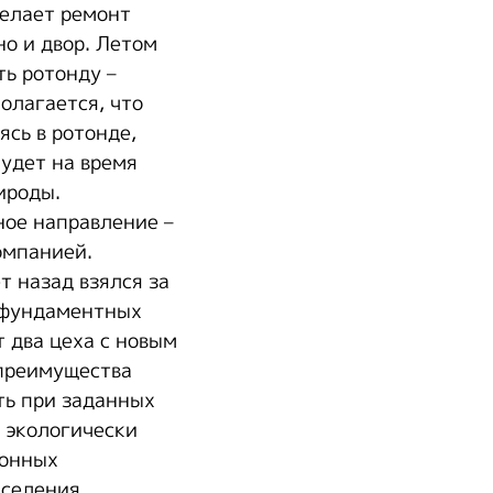
Делает ремонт
о и двор. Летом
ть ротонду –
олагается, что
ясь в ротонде,
удет на время
ироды.
ное направление –
омпанией.
т назад взялся за
, фундаментных
 два цеха с новым
 преимущества
ть при заданных
л экологически
ионных
аселения.