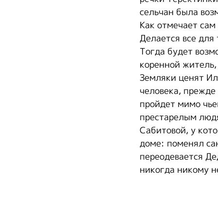
сельчан была воз
Как отмечает сам 
Делается все для
Тогда будет возмо
коренной житель, 
Земляки ценят Ил
человека, прежде 
пройдет мимо чье
престарелым людя
Сабитовой, у кот
доме: поменял са
переодевается Де
никогда никому н