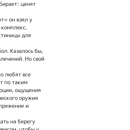
обирает: ценят
т» он взял у
 комплекс.
остиницы для
ол. Казалось бы,
влечений. Но свой
но любят все
т по таким
моции, ощущения
ческого оружия
апряжение и
ать на берегу
висом, чтобы у