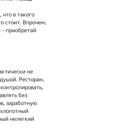
 что в такого
го стоит. Впрочем,
н – приобретай
рактически не
душой. Ресторан,
 контролировать,
тавлять без
ов, заработную
ь хлопотный
вный нелегкий