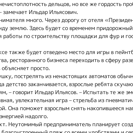
нечистоплотность дельцов, но все же гордость пр
– замечает Ильдар Ильясович.
нимателя много. Через дорогу от отеля «Президен
енду землю. Здесь будет со временем придорожный
я работы по строительству площадки для фур и г
се также будет отведено место для игры в пейнтб
ва, ресторанного бизнеса переходить в сферу раз
 объясняет просто.
нушку, пострелять из ненастоящих автоматов обыч
да детство заканчивается, взрослые ребята скучаю
м, – говорит Ильдар Ильясов. – Испытать те же э
ивная, увлекательная игра – стрельба из пневмати
ой. Она поможет взрослым снять накопившееся н
 энергией надолго.
кт. Неутомимый предприниматель планирует созд
 благоустроенный пляж со всеми удобствами и сер