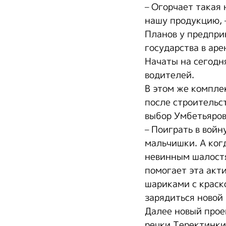
– Огорчает такая 
нашу продукцию, 
Планов у предпри
государства в ар
Начаты на сегодн
водителей.
В этом же комплек
после строительст
выбор Умбетьяров
– Поиграть в вой
мальчишки. А ког
невинным шалостя
помогает эта акт
шариками с краск
зарядиться новой
Далее новый прое
речки Теректинки