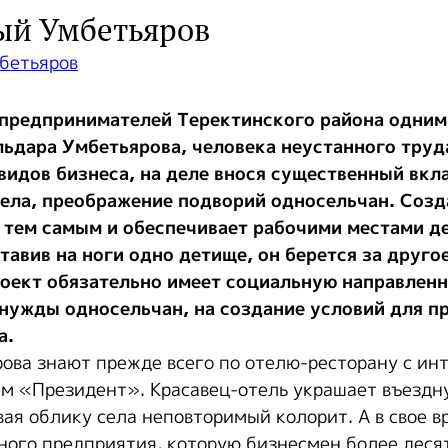
й Умбетьяров
предпринимателей Теректинского района одним
льдара Умбетьярова, человека неустанного труд
видов бизнеса, на деле внося существенный вкл
села, преображение подворий односельчан. Созд
 тем самым и обеспечивает рабочими местами д
тавив на ноги одно детище, он берется за другое
оект обязательно имеет социальную направленн
 нужды односельчан, на создание условий для п
а.
ова знают прежде всего по отелю-ресторану с и
м «Президент». Красавец-отель украшает въездн
ая облику села неповторимый колорит. А в свое в
ного предприятия, которую бизнесмен более деся