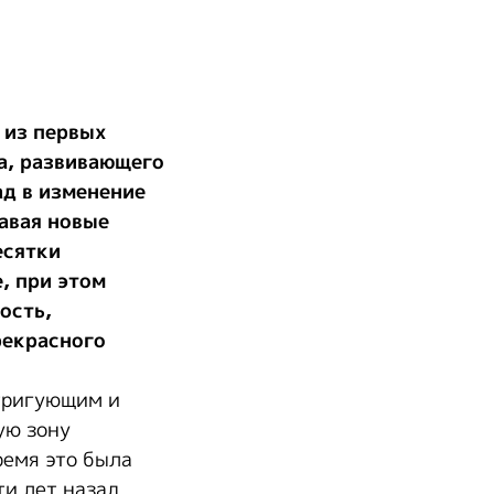
 из первых
а, развивающего
ад в изменение
авая новые
есятки
, при этом
ость,
рекрасного
нтригующим и
ую зону
ремя это была
ти лет назад