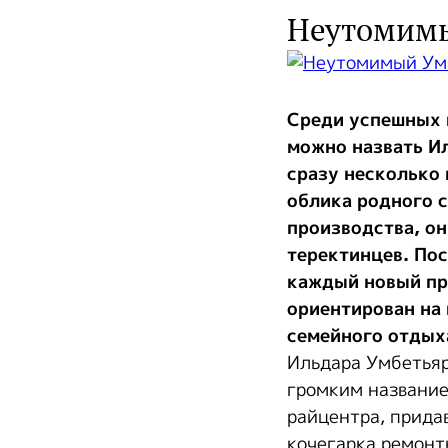
Неутомимы
Среди успешных 
можно назвать И
сразу несколько 
облика родного 
производства, он
теректинцев. Пос
каждый новый пр
ориентирован на
семейного отдых
Ильдара Умбетьяр
громким название
райцентра, придав
кочегарка ремонт