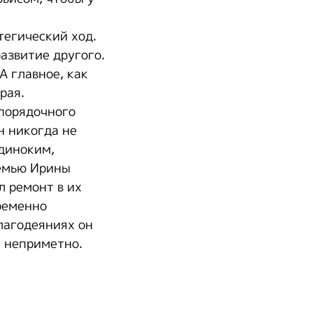
тегический ход.
азвитие другого.
А главное, как
рая.
 порядочного
н никогда не
одиноким,
семью Ирины
л ремонт в их
пременно
лагодеяниях он
и неприметно.