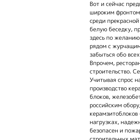
Вот и сейчас пре
широким фронтом,
среди прекрасной 
белую беседку, п
здесь по желанию
рядом с журчащим
забыться обо все
Впрочем, ресторан
строительство. С
Учитывая спрос н
производство кер
блоков, железобе
российским обору
керамзитоблоков 
нагрузках, надежн
безопасен и пожа
строительных мат