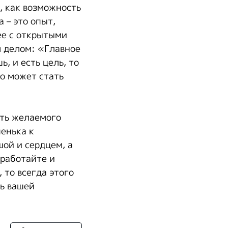
, как возможность
 – это опыт,
ее с открытыми
м делом: «Главное
ь, и есть цель, то
ло может стать
уть желаемого
пенька к
ой и сердцем, а
 работайте и
 то всегда этого
ть вашей