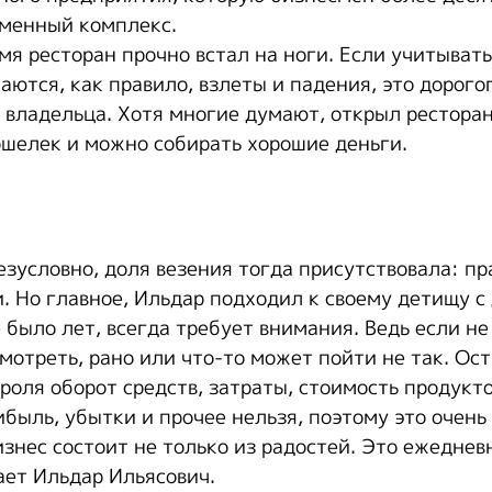
еменный комплекс.
я ресторан прочно встал на ноги. Если учитывать,
аются, как правило, взлеты и падения, это дорого
о владельца. Хотя многие думают, открыл рестора
шелек и можно собирать хорошие деньги.
езусловно, доля везения тогда присутствовала: п
. Но главное, Ильдар подходил к своему детищу с 
 было лет, всегда требует внимания. Ведь если не
смотреть, рано или что-то может пойти не так. Ос
роля оборот средств, затраты, стоимость продукт
ибыль, убытки и прочее нельзя, поэтому это очен
изнес состоит не только из радостей. Это ежедне
ает Ильдар Ильясович.