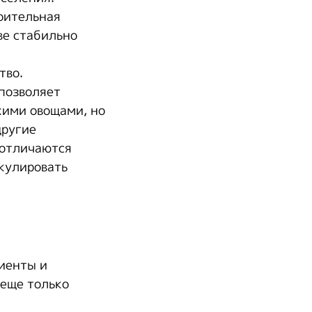
оительная
ве стабильно
тво.
позволяет
жими овощами, но
другие
 отличаются
екулировать
лиенты и
 еще только