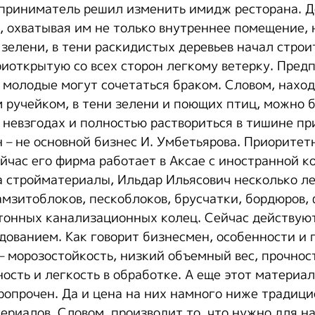
дприниматель решил изменить имидж ресторана. 
 охватывая им не только внутреннее помещение, н
зелени, в тени раскидистых деревьев начал строи
риоткрытую со всех сторон легкому ветерку. Предп
 молодые могут сочетаться браком. Словом, наход
 ручейком, в тени зелени и поющих птиц, можно б
х невзгодах и полностью раствориться в тишине пр
 – не основной бизнес И. Умбетьярова. Приоритет
ейчас его фирма работает в Аксае с иностранной к
а стройматериалы, Ильдар Ильясович несколько ле
амзитоблоков, пескоблоков, брусчатки, бордюров
тонных канализационных колец. Сейчас действуют
дованием. Как говорит бизнесмен, особенности и
– морозостойкость, низкий объемный вес, прочнос
ость и легкость в обработке. А еще этот материа
ропрочен. Да и цена на них намного ниже традиц
ериалов. Словом, производит то, что нужно для н