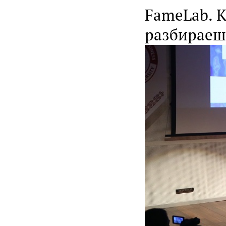
FameLab. К
разбираеш