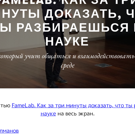
атью
FameLab. Как за три минуты доказать, что ты
науке
на весь экран.
лманов