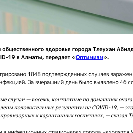
я общественного здоровья города Тлеухан Абилд
ID-19 в Алматы, передает «
Оптимизм
».
трировано 1848 подтвержденных случаев заражен
нфекцией. За вчерашний день было выявлено 46 сл
ые случаи — восемь, контактные по домашним очагам
лены положительные результаты на COVID-19, — это 
 провизорных и карантинных госпиталях, — сказал Т
и в инфекционных стационарах города находятся 