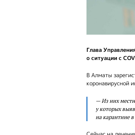
Глава Управлени
о ситуации с COV
В Алматы зарегис
коронавирусной и
— Из них местн
у которых выяв
на карантине в
Сейчас на лечени