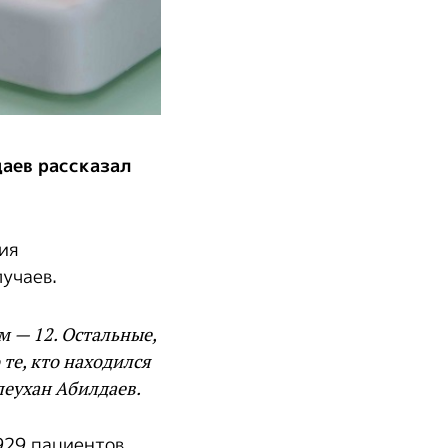
аев рассказал
ия
учаев.
 — 12. Остальные,
те, кто находился
леухан Абилдаев.
929 пациентов,