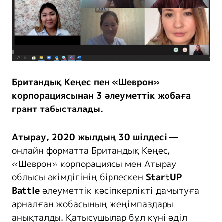
Британдық Кеңес пен «Шеврон»
корпорациясынан 3 әлеуметтік жобаға
грант табысталады.
Атырау,
2020 жылдың
30
шілде
сі —
онлайн форматта Британдық Кеңес,
«Шеврон» корпорациясы мен Атырау
облысы әкімдігінің бірлескен
StartUP
Battle
әлеуметтік кәсіпкерлікті дамытуға
арналған жобасының жеңімпаздары
анықталды. Қатысушылар бұл күні әділ