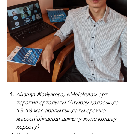
Айзада Жайықова, «Molekula» арт-
терапия орталығы (Атырау қаласында
13-18 жас аралығындағы ерекше
жасөспірімдерді дамыту және қолдау
көрсету
)