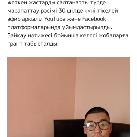
жеткен жастарды салтанатты түрде
марапаттау рәсімі 30 шілде күні тікелей
эфир арқылы YouTube және Facebook
платформаларында ұйымдастырылды.
Байқау нәтижесі бойынша келесі жобаларға
грант табысталды.