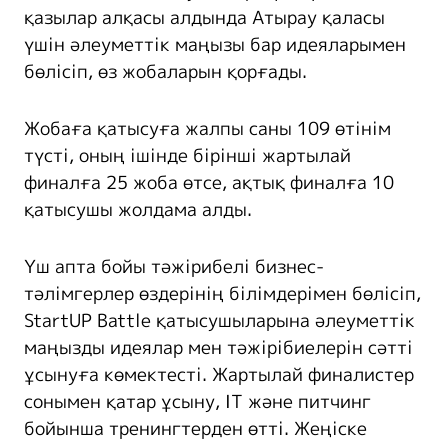
қазылар алқасы алдында Атырау қаласы
үшін әлеуметтік маңызы бар идеяларымен
бөлісіп, өз жобаларын қорғады.
Жобаға қатысуға жалпы саны 109 өтінім
түсті, оның ішінде бірінші жартылай
финалға 25 жоба өтсе, ақтық финалға 10
қатысушы жолдама алды.
Үш апта бойы тәжірибелі бизнес-
тәлімгерлер өздерінің білімдерімен бөлісіп,
StartUP Battle қатысушыларына әлеуметтік
маңызды идеялар мен тәжірібиелерін сәтті
ұсынуға көмектесті. Жартылай финалистер
сонымен қатар ұсыну, IT және питчинг
бойынша тренингтерден өтті. Жеңіске