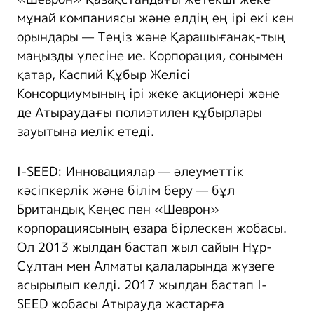
мұнай компаниясы және елдің ең ірі екі кен
орындары — Теңіз және Қарашығанақ-тың
маңызды үлесіне ие. Корпорация, сонымен
қатар, Каспий Құбыр Желісі
Консорциумының ірі жеке акционері және
де Атыраудағы полиэтилен құбырлары
зауытына иелік етеді.
I-SEED: Инновациялар — әлеуметтік
кәсіпкерлік және білім беру — бұл
Британдық Кеңес пен «Шеврон»
корпорациясының өзара бірлескен жобасы.
Ол 2013 жылдан бастап жыл сайын Нұр-
Сұлтан мен Алматы қалаларында жүзеге
асырылып келді. 2017 жылдан бастап I-
SEED жобасы Атырауда жастарға