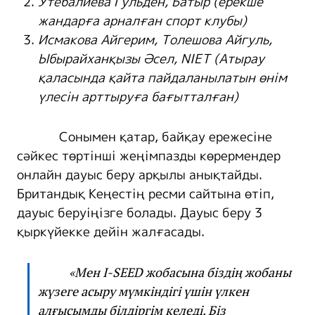
Утебалиева Гульден, Батыр (
ерекше
жандарға
арналған спорт клубы)
Исмакова Айгерим, Толешова Айгуль,
Ыбырайханқызы Әсел, NIET (Атырау
қаласында қайта пайдал
анылатын
өнім
үлесін арттыр
уға бағытталған
)
Сонымен қатар, байқау ережесіне
сәйкес төртінші жеңімпазды көрермендер
онлайн дауыс беру арқылы анықтайды.
Британдық Кеңестің ресми сайтына өтіп,
дауыс беруіңізге болады. Дауыс беру 3
қыркүйекке дейін жалғасады.
«Мен I-SEED жобасына біздің жобаны
жүзеге асыру мүмкіндігі үшін үлкен
алғысымды білдіргім келеді. Біз