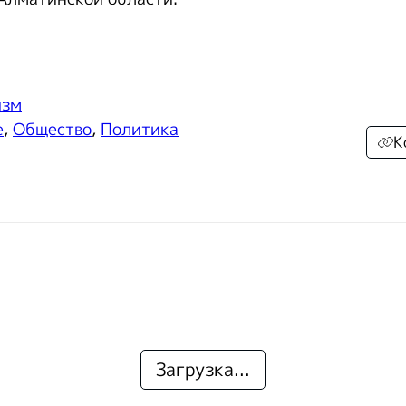
изм
е
,
Общество
,
Политика
К
Загрузка...