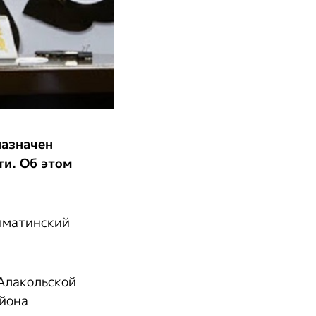
назначен
и. Об этом
Алматинский
Алакольской
айона