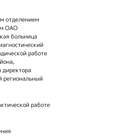
им отделением
ом ОАО
кая больница
иагностический
одической работе
йона,
 директора
й региональный
актической работе
ения