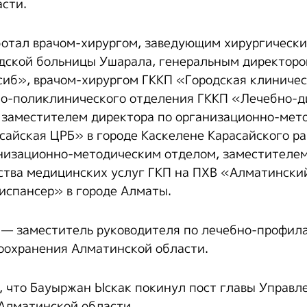
сти.
ботал врачом-хирургом, заведующим хирургическ
одской больницы Ушарала, генеральным директор
иб», врачом-хирургом ГККП «Городская клиничес
но-поликлинического отделения ГККП «Лечебно-д
 заместителем директора по организационно-мет
сайская ЦРБ» в городе Каскелене Карасайского ра
низационно-методическим отделом, заместителем
ства медицинских услуг ГКП на ПХВ «Алматински
испансер» в городе Алматы.
 — заместитель руководителя по лечебно-профил
оохранения Алматинской области.
, что Бауыржан Ыскак покинул пост главы Управл
Алматинской области.