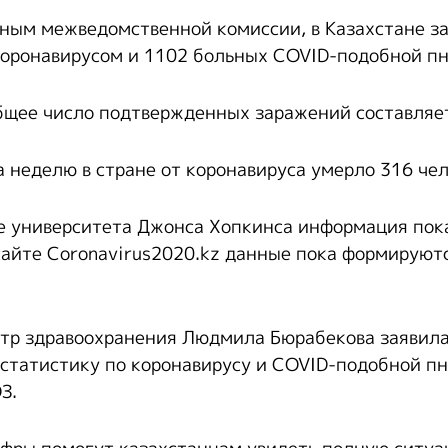
ным межведомственной комиссии, в Казахстане за
оронавирусом и 1102 больных COVID-подобной п
бщее число подтвержденных заражений составляет
а неделю в стране от коронавируса умерло 316 чел
е университета Джонса Хопкинса информация пока
айте Coronavirus2020.kz данные пока формируютс
тр здравоохранения Людмила Бюрабекова заявила,
 статистику по коронавирусу и COVID-подобной п
З.