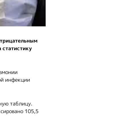
отрицательным
а статистику
евмонии
ой инфекции
ную таблицу.
ксировано 105,5