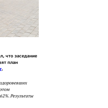
л, что заседание
вят план
z
.
ыздоровевших
 этом
62%. Результаты