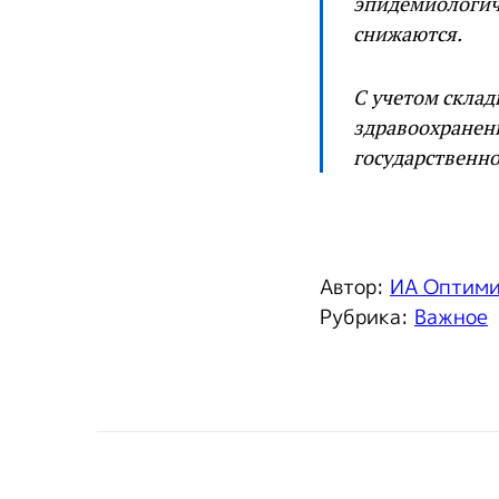
эпидемиологиче
снижаются.
С учетом скла
здравоохранени
государственно
Автор:
ИА Оптим
Рубрика:
Важное