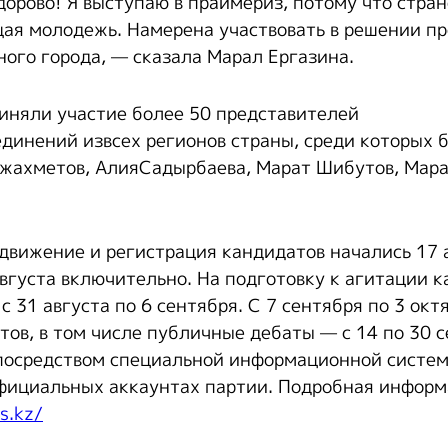
здорово! Я выступаю в праймериз, потому что стра
ая молодежь. Намерена участвовать в решении п
ного города, — сказала Марал Ергазина.
иняли участие более 50 представителей
динений извсех регионов страны, среди которых 
ожахметов, АлияСадырбаева, Марат Шибутов, Мара
движение и регистрация кандидатов начались 17 
августа включительно. На подготовку к агитации 
 с 31 августа по 6 сентября. С 7 сентября по 3 ок
тов, в том числе публичные дебаты — с 14 по 30 
 посредством специальной информационной систе
фициальных аккаунтах партии. Подробная информ
s.kz/