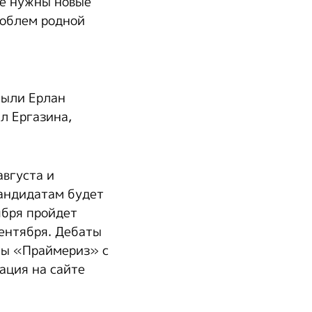
не нужны новые
роблем родной
были Ерлан
л Ергазина,
августа и
кандидатам будет
тября пройдет
сентября. Дебаты
мы «Праймериз» с
ация на сайте