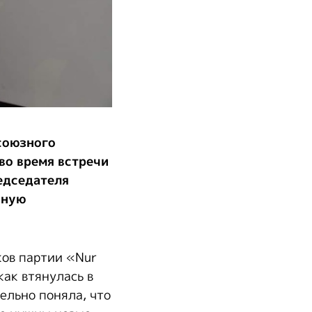
союзного
во время встречи
едседателя
чную
ков партии «Nur
как втянулась в
ельно поняла, что