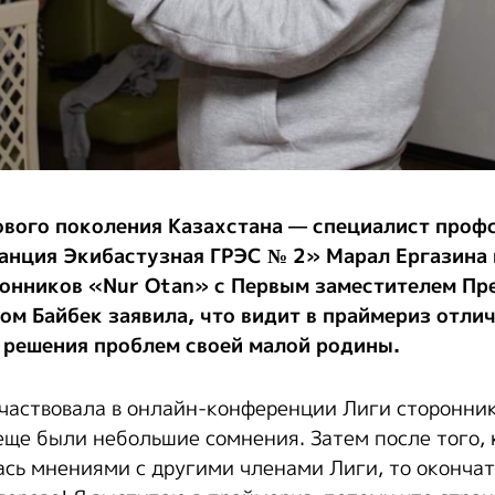
ового поколения Казахстана — специалист проф
анция Экибастузная ГРЭС № 2» Марал Ергазина 
ронников «Nur Otan» с Первым заместителем Пр
ом Байбек заявила, что видит в праймериз отли
 решения проблем своей малой родины.
участвовала в онлайн-конференции Лиги сторонни
еще были небольшие сомнения. Затем после того, 
ась мнениями с другими членами Лиги, то окончат