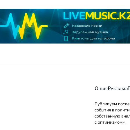
О нас
Реклама
Публикуем послед
события в полити
собственную анал
с оптимизмом».