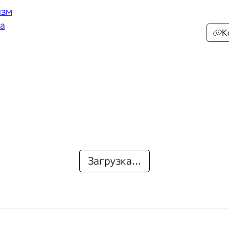
изм
а
К
Загрузка...