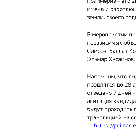
праймериз – это 
имена и работающ
земли, своего род
В мероприятии пр
независимых объе
Саиров, Багдат К
Эльмар Хусаинов.
Напомним, что вы
продлятся до 28 
отведено 7 дней –
агитация кандида
будут проходить
трансляцией на о
—
https://primarie