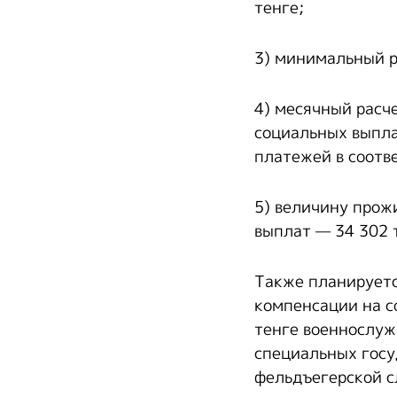
тенге;
3) минимальный р
4) месячный расч
социальных выпла
платежей в соотве
5) величину прож
выплат — 34 302 т
Также планируетс
компенсации на с
тенге военнослуж
специальных госу
фельдъегерской 