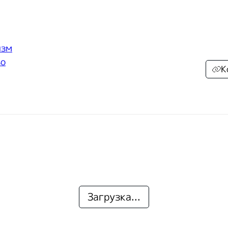
изм
во
К
Загрузка...