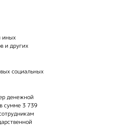
и иных
в и других
овых социальных
мер денежной
в сумме 3 739
 сотрудникам
дарственной