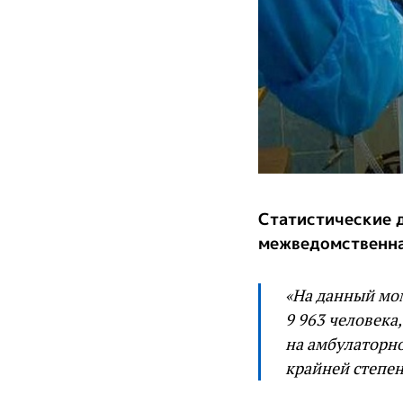
Статистические 
межведомственна
«На данный мо
9 963 человека,
на амбулаторно
крайней степен