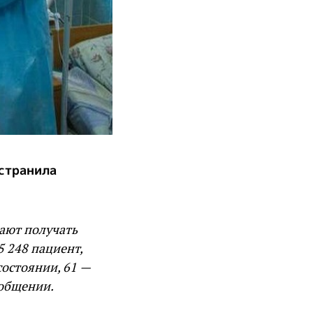
странила
ают получать
5 248 пациент,
состоянии, 61 —
ообщении.