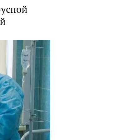
русной
ой