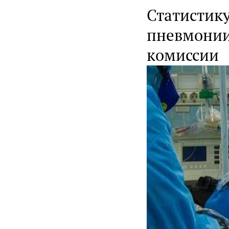
Статистик
пневмонии
комиссии