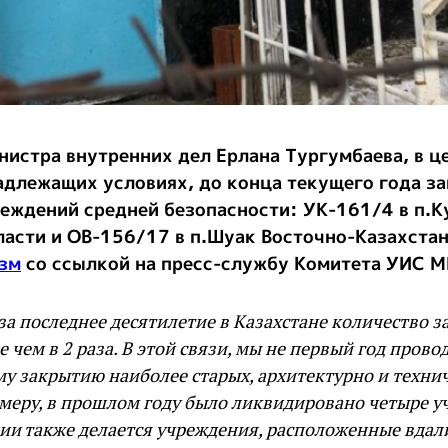
нистра внутренних дел Ерлана Тургумбаева, в ц
адлежащих условиях, до конца текущего года з
реждений средней безопасности: УК-161/4 в п.
ласти и ОВ-156/17 в п.Шуак Восточно-Казахстан
зм
со ссылкой на пресс-службу Комитета УИС М
 за последнее десятилетие в Казахстане количество 
е чем в 2 раза. В этой связи, мы не первый год прово
у закрытию наиболее старых, архитектурно и техни
меру, в прошлом году было ликвидировано четыре у
и также делается учреждения, расположенные вдал