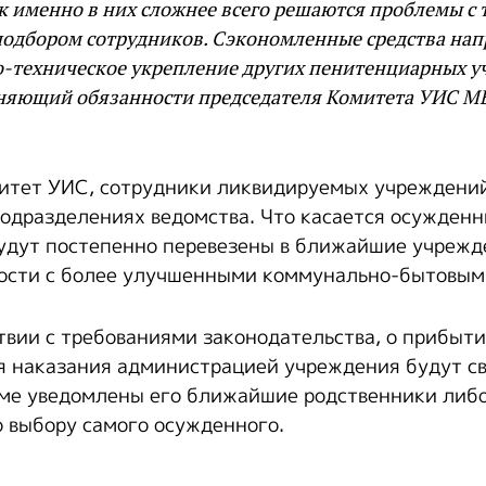
ак именно в них сложнее всего решаются проблемы с
подбором сотрудников. Сэкономленные средства на
о-техническое укрепление других пенитенциарных у
няющий обязанности председателя Комитета УИС М
митет УИС, сотрудники ликвидируемых учреждени
подразделениях ведомства. Что касается осужден
будут постепенно перевезены в ближайшие учреж
ости с более улучшенными коммунально-бытовым
ствии с требованиями законодательства, о прибыт
я наказания администрацией учреждения будут с
ме уведомлены его ближайшие родственники либ
о выбору самого осужденного.