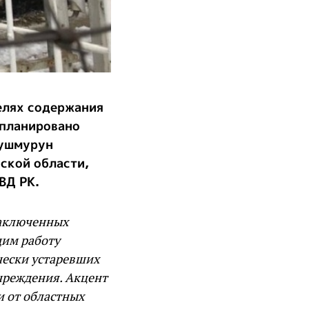
елях содержания
апланировано
Кушмурун
ской области,
ВД РК.
заключенных
дим работу
чески устаревших
чреждения. Акцент
и от областных