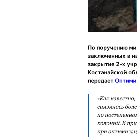
По поручению ми
заключенных в н
закрытие 2-х уч
Костанайской об
передает
Оптими
«Как известно,
снизилось боле
по постепенном
колоний. К при
при оптимизаци