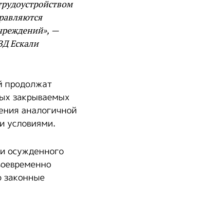
 трудоустройством
правляются
чреждений», —
ВД Ескали
й продолжат
ных закрываемых
дения аналогичной
и условиями.
ии осужденного
воевременно
о законные