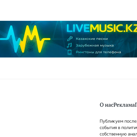
О нас
Реклама
Публикуем послед
события в полити
собственную анал