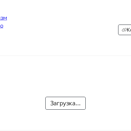
изм
во
К
Загрузка...