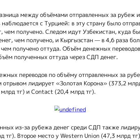
азница между объёмами отправленных за рубеж и
 наблюдается с Турцией: в эту страну было отправ
г, чем получено. Следом идут Узбекистан, куда бы
енег, чем получено, и Кыргызстан — в 4,6 раза бо
, чем получено оттуда. Объём денежных переводов 
бъём полученных оттуда через СДП денег.
ежных переводов по объёму отправленных за руб
м отрывом лидирует «Золотая Корона» (373,2 млрд
 млрд тг) и Contact (20,4 млрд тг).
нных из-за рубежа денег среди СДП также лидир
д тг). Второе место у Western Union (47,3 млрд тг)