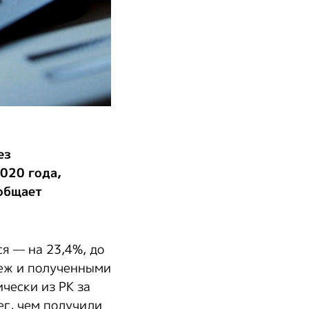
ез
020 года,
ообщает
я — на 23,4%, до
беж и полученными
чески из РК за
ег, чем получили