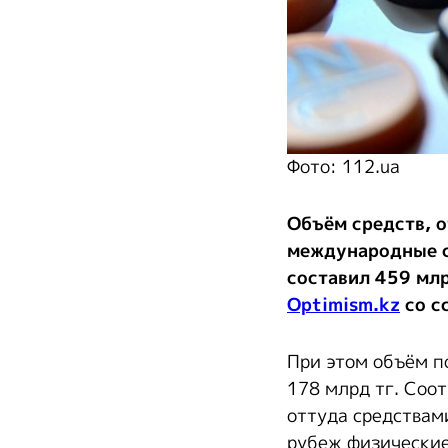
Фото: 112.ua
Объём средств, 
международные с
составил 459 млр
Optimism.kz
со с
При этом объём п
178 млрд тг. Соо
оттуда средствами
рубеж физические