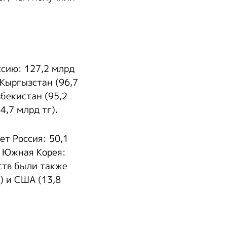
сию: 127,2 млрд
 Кыргызстан (96,7
збекистан (95,2
4,7 млрд тг).
т Россия: 50,1
е Южная Корея:
ств были также
) и США (13,8