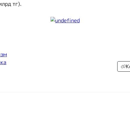
лрд тг).
изм
ика
К