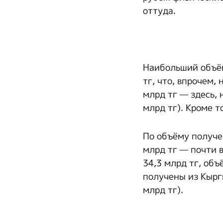
оттуда.
Наибольший объём
тг, что, впрочем,
млрд тг — здесь, 
млрд тг). Кроме т
По объёму получе
млрд тг — почти 
34,3 млрд тг, об
получены из Кыргы
млрд тг).