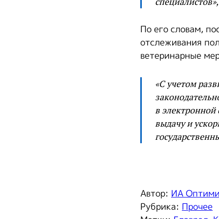
специалистов»,
По его словам, п
отслеживания пол
ветеринарные мер
«С учетом разв
законодательн
в электронной 
выдачу и ускор
государственны
Автор:
ИА Оптим
Рубрика:
Прочее