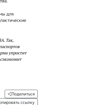
тва.
емы для
илактические
А. Так,
паспортов
орма упростит
 сэкономит
Поделиться
опировать ссылку