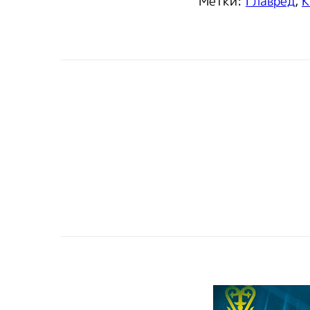
Метки:
Главред
,
К