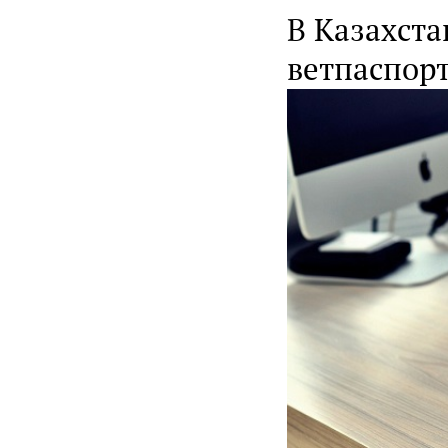
В Казахст
ветпаспор