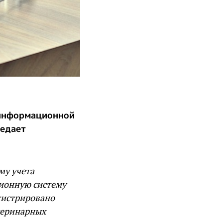
 информационной
едает
му учета
ционную систему
гистрировано
етеринарных