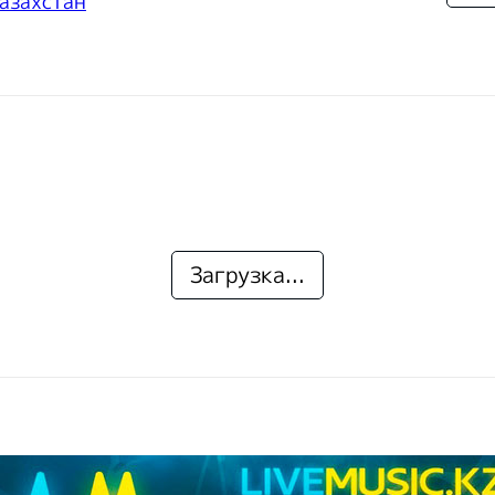
азахстан
Загрузка...