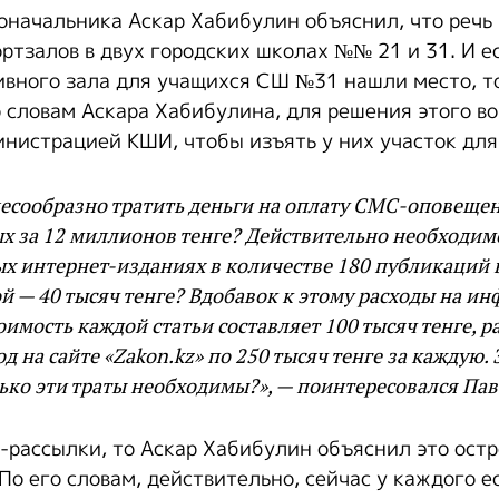
оначальника Аскар Хабибулин объяснил, что речь 
ртзалов в двух городских школах №№ 21 и 31. И е
ивного зала для учащихся СШ №31 нашли место, т
о словам Аскара Хабибулина, для решения этого во
инистрацией КШИ, чтобы изъять у них участок дл
есообразно тратить деньги на оплату СМС-оповещен
х за 12 миллионов тенге? Действительно необходимо
ых интернет-изданиях в количестве 180 публикаций в 
й — 40 тысяч тенге? Вдобавок к этому расходы на ин
стоимость каждой статьи составляет 100 тысяч тенге, 
д на сайте «Zakon.kz» по 250 тысяч тенге за каждую. 
лько эти траты необходимы?», — поинтересовался Пав
-рассылки, то Аскар Хабибулин объяснил это ост
о его словам, действительно, сейчас у каждого е