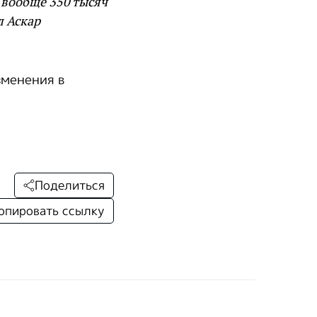
м вообще 350 тысяч
л Аскар
зменения в
Поделиться
опировать ссылку