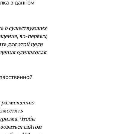
лка в данном
ять о существующих
щение, во-первых,
ать для этой цели
бщения одинаковая
дарственной
о размещению
азместить
уризма. Чтобы
зоваться сайтом