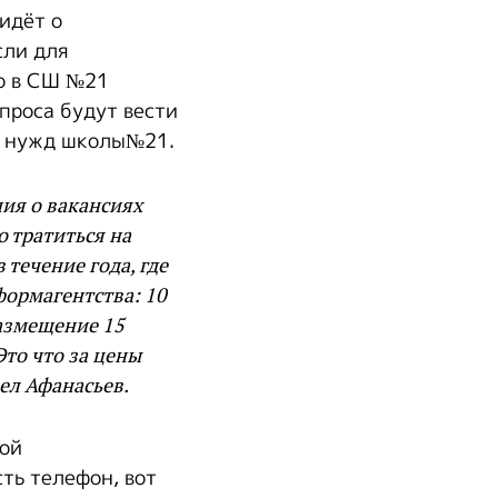
идёт о
сли для
о в СШ №21
проса будут вести
я нужд школы№21.
ия о вакансиях
 тратиться на
течение года, где
формагентства: 10
размещение 15
Это что за цены
ел Афанасьев.
рой
сть телефон, вот