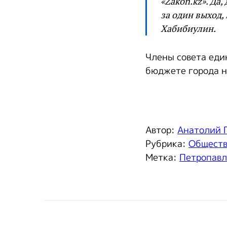
«Zakon.kz». Да
за один выход,
Хабибиулин.
Члены совета еди
бюджете города н
Автор:
Анатолий 
Рубрика:
Общест
Метка:
Петропавл