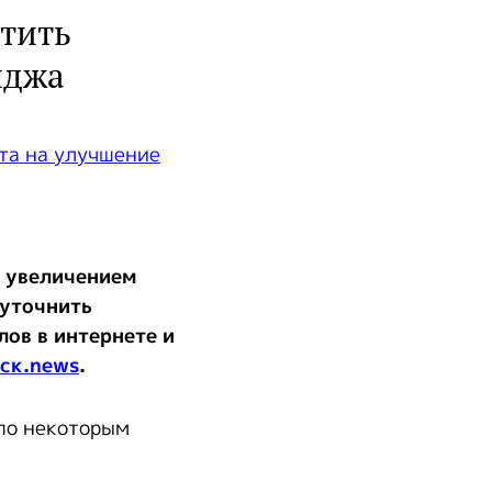
тить
иджа
ь увеличением
 уточнить
ов в интернете и
ск.news
.
 по некоторым