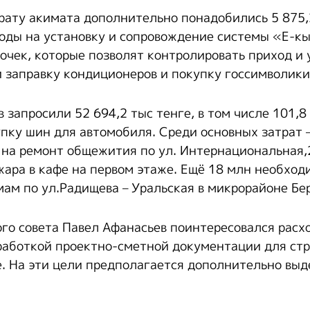
рату акимата дополнительно понадобились 5 875,2
оды на установку и сопровождение системы «Е-к
очек, которые позволят контролировать приход и 
и заправку кондиционеров и покупку госсимволики
 запросили 52 694,2 тыс тенге, в том числе 101,8
пку шин для автомобиля. Среди основных затрат –
на ремонт общежития по ул. Интернациональная,
жара в кафе на первом этаже. Ещё 18 млн необход
мам по ул.Радищева – Уральская в микрорайоне Бе
го совета Павел Афанасьев поинтересовался расх
работкой проектно-сметной документации для ст
е. На эти цели предполагается дополнительно вы
.