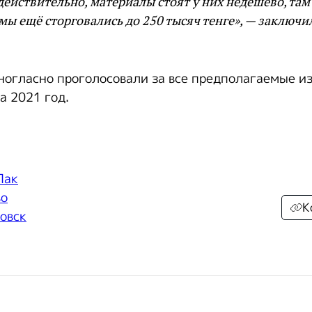
, действительно, материалы стоят у них недешево, та
 мы ещё сторговались до 250 тысяч тенге», — заключи
ногласно проголосовали за все предполагаемые и
а 2021 год.
Пак
во
К
овск