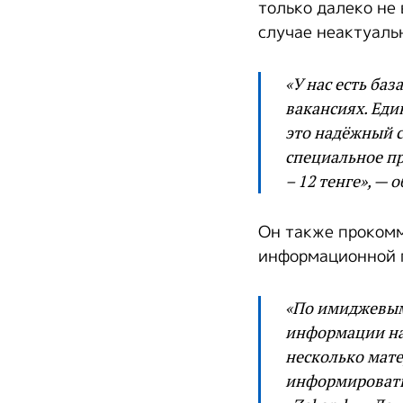
только далеко не
случае неактуаль
«У нас есть ба
вакансиях. Ед
это надёжный с
специальное пр
– 12 тенге», —
Он также прокомм
информационной 
«По имиджевым
информации на
несколько мате
информировать