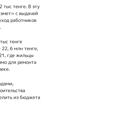
 тыс тенге. В эту
ызмет» с выдачей
уход работников
.
 тыс тенге
 22, 6 млн тенге,
21, где жильцы
имо для ремонта
реке.
одами,
роительства
делить из бюджета