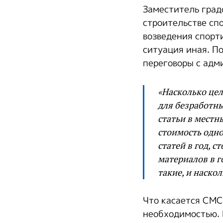
Заместитель град
строительстве спо
возведения спорт
ситуация иная. П
переговоры с адм
«Насколько цел
для безработны
статьи в местн
стоимость одно
статей в год, 
материалов в го
такие, и наско
Что касается СМС
необходимостью. П