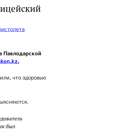
лицейский
а Павлодарской
akon.kz.
или, что здоровью
выясняются.
едователь
ик был