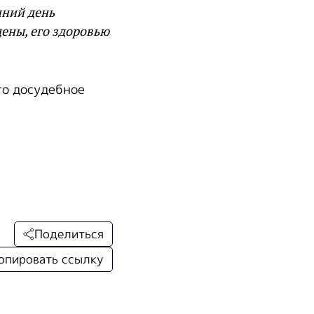
шний день
ены, его здоровью
то досудебное
Поделиться
опировать ссылку