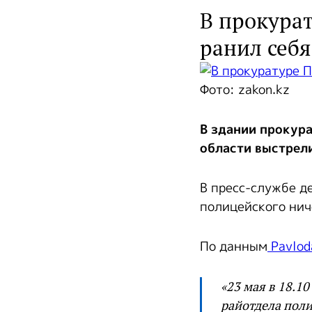
В прокура
ранил себя
Фото: zakon.kz
В здании прокур
области выстрели
В пресс-службе д
полицейского нич
По данным
Pavlod
«23 мая в 18.1
райотдела поли