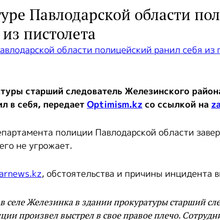
туре Павлодарской области по
 из пистолета
атуры старший следователь Железинского район
л в себя,
передает
Optimism.kz
со ссылкой на
z
епартамента полиции Павлодарской области завер
его не угрожает.
arnews.kz
, обстоятельства и причины инцидента 
0 в селе Железинка в здании прокуратуры старший сл
ции произвел выстрел в свое правое плечо. Сотрудн