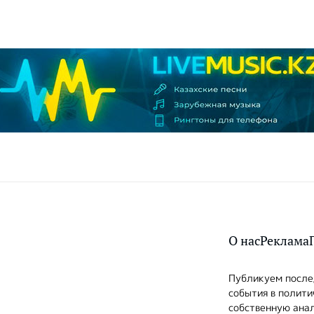
О нас
Реклама
Публикуем послед
события в полити
собственную анал