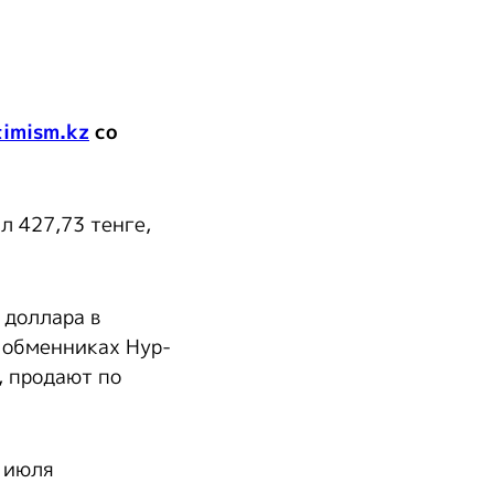
imism.kz
со
л 427,73 тенге,
 доллара в
В обменниках Нур-
, продают по
 июля