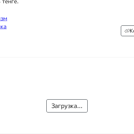
 тенге.
изм
ика
К
Загрузка...