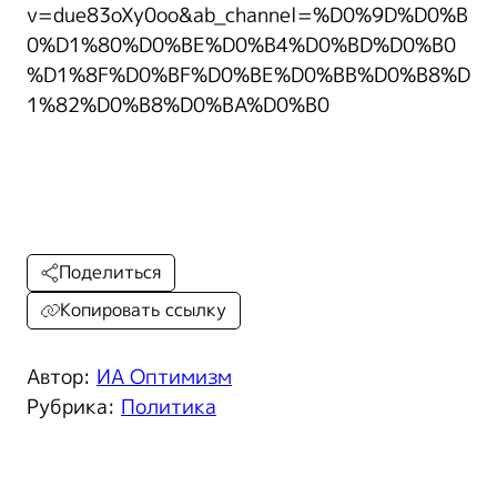
v=due83oXy0oo&ab_channel=%D0%9D%D0%B
0%D1%80%D0%BE%D0%B4%D0%BD%D0%B0
%D1%8F%D0%BF%D0%BE%D0%BB%D0%B8%D
1%82%D0%B8%D0%BA%D0%B0
Поделиться
Копировать ссылку
Автор:
ИА Оптимизм
Рубрика:
Политика