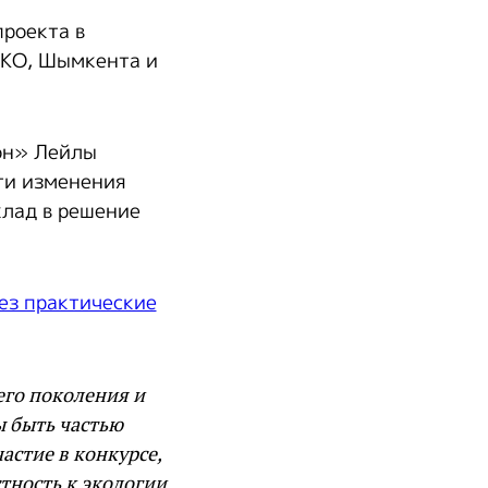
роекта в
ВКО, Шымкента и
он» Лейлы
ти изменения
клад в решение
го поколения и
ы быть частью
астие в конкурсе,
тность к экологии