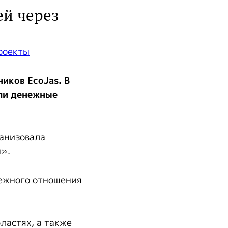
ей через
иков EcoJas. В
или денежные
ганизовала
н».
режного отношения
ластях, а также