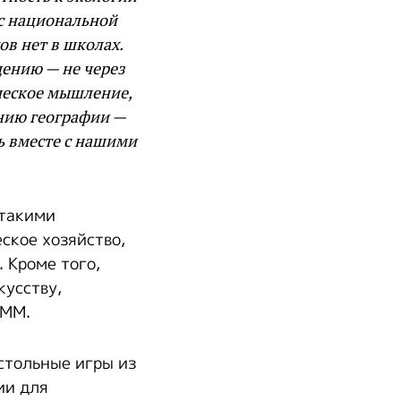
 с национальной
ов нет в школах.
ению — не через
рческое мышление,
нию географии —
ь вместе с нашими
 такими
ское хозяйство,
 Кроме того,
кусству,
SMM.
стольные игры из
ии для