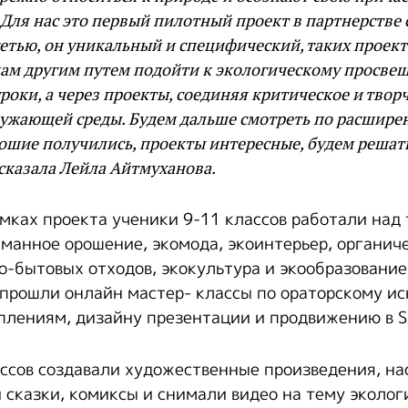
Для нас это первый пилотный проект в партнерстве
етью, он уникальный и специфический, таких проект
ам другим путем подойти к экологическому просвещ
роки, а через проекты, соединяя критическое и тво
ужающей среды. Будем дальше смотреть по расшире
ошие получились, проекты интересные, будем решат
сказала Лейла Айтмуханова.
амках проекта ученики 9-11 классов работали над
иманное орошение, экомода, экоинтерьер, органиче
о-бытовых отходов, экокультура и экообразование.
прошли онлайн мастер- классы по ораторскому ис
лениям, дизайну презентации и продвижению в 
ассов создавали художественные произведения, на
и сказки, комиксы и снимали видео на тему эколог