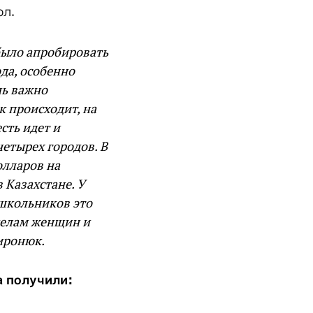
ол.
 было апробировать
да, особенно
нь важно
к происходит, на
есть идет и
четырех городов. В
олларов на
 Казахстане. У
 школьников это
 делам женщин и
иронюк.
а получили: