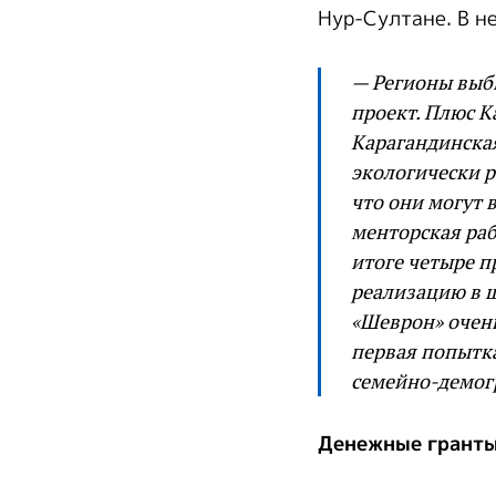
Нур-Султане. В н
— Регионы выби
проект. Плюс К
Карагандинская
экологически р
что они могут в
менторская раб
итоге четыре п
реализацию в ш
«Шеврон» очень
первая попытка
семейно-демог
Денежные гранты