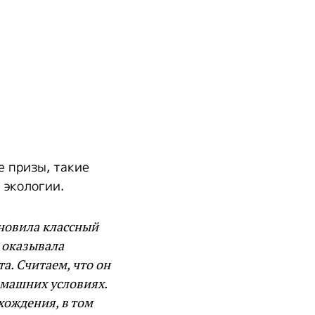
е призы, такие
 экологии.
хновила классный
и оказывала
а. Считаем, что он
омашних условиях.
хождения, в том