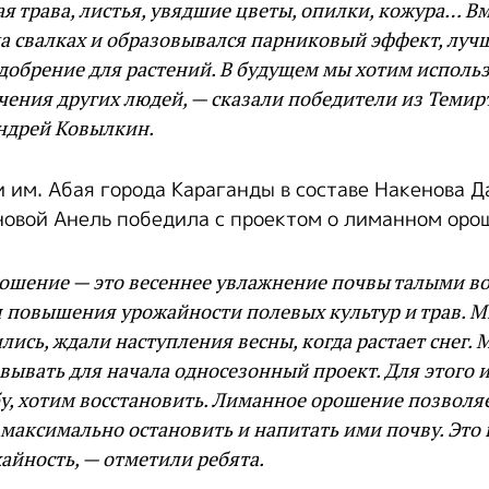
я трава, листья, увядшие цветы, опилки, кожура… Вм
а свалках и образовывался парниковый эффект, лучш
добрение для растений. В будущем мы хотим исполь
чения других людей, — сказали победители из Темир
ндрей Ковылкин.
 им. Абая города Караганды в составе Накенова Д
овой Анель победила с проектом о лиманном оро
ошение — это весеннее увлажнение почвы талыми в
 повышения урожайности полевых культур и трав. М
лись, ждали наступления весны, когда растает снег. 
вывать для начала односезонный проект. Для этого
, хотим восстановить. Лиманное орошение позволяе
 максимально остановить и напитать ими почву. Это 
йность, — отметили ребята.