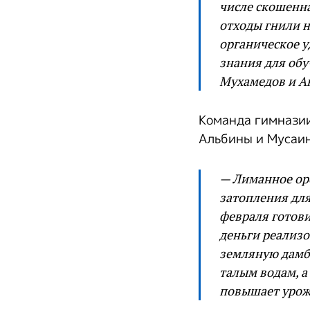
числе скошенна
отходы гнили н
органическое у
знания для обу
Мухамедов и А
Команда гимназии
Альбины и Мусаин
— Лиманное ор
затопления для
февраля готови
деньги реализо
земляную дамбу
талым водам, а
повышает урожа