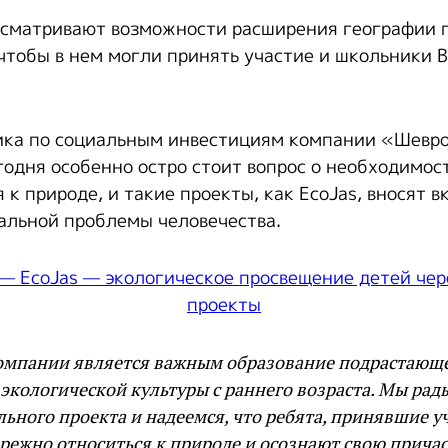
сматривают возможности расширения географии п
чтобы в нем могли принять участие и школьники 
ника по социальным инвестициям компании «Шевр
годня особенно остро стоит вопрос о необходимос
к природе, и такие проекты, как EcoJas, вносят в
альной проблемы человечества.
омпании является важным образование подрастающе
кологической культуры с раннего возраста. Мы рад
льного проекта и надеемся, что ребята, принявшие уч
ережно относиться к природе и осознают свою причас