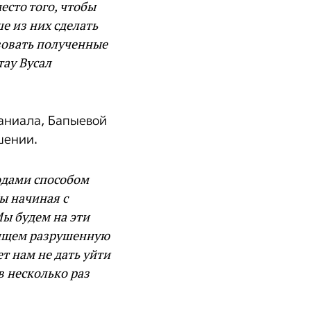
есто того, чтобы
е из них сделать
зовать полученные
тау Вусал
аниала, Бапыевой
шении.
одами способом
ы начиная с
Мы будем на эти
 ищем разрушенную
т нам не дать уйти
в несколько раз