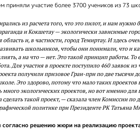
ем приняли участие более 3700 учеников из 73 шк
рались из расчета того, что это пилот, и нам нужно
араганда и Кокшетау — экологически зависимые горо
 область и, в частности, город Темиртау. И здесь оче
азвивать школьников, чтобы они понимали, что и ка
лиять, а на что — нет. Это такой принцип работы. То 
ота. Для участия в проекте поступило 460 заявок из 
роекта получили призовое Гран-при по две тысячи д
коле. Это здорово, потому что мало таких проектов в
 много экологических проектов, но вот именно для
 сделать такой проект, — сказала член Комиссии по
рафической политике при Президенте РК Татьяна М
 согласно решению жюри на реализацию проект