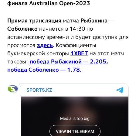
финала Australian Open-2023
Прямая трансляция
матча
Рыбакина —
Соболенко
начнется в 14:30 по
астанинскому времени и будет доступна для
просмотра
здесь
. Коэффициенты
букмекерской конторы
1XBET
на этот матч
таковы:
победа Рыбакиной — 2.205,
победа Соболенко — 1.78
.