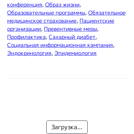
конференция
,
Образ жизни
,
Образовательные программы
,
Обязательное
медицинское страхование
,
Пациентские
организации
,
Превентивные меры
,
Профилактика
,
Сахарный диабет
,
Социальная информационная кампания
,
Эндокринология
,
Эпидемиология
Загрузка...