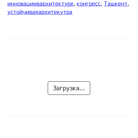
инновациивархитектуре
,
конгресс
,
Ташкент
,
устойчиваяархитекутра
Загрузка...