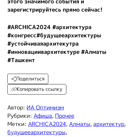
этого значимого события
и
зарегистрируйтесь прямо сейчас!
#
ARCHICA
2024
#архитектура
#конгресс
#
будущееархитектуры
#устойчиваяархитекутра
#
инновациивархитектуре
#Алматы
#Ташкент
Поделиться
Копировать ссылку
Автор:
ИА Оптимизм
Рубрики:
Афиша
,
Прочее
Метки:
ARCHICA2024
,
Алматы
,
архитектур
,
будущееархитектуры
,