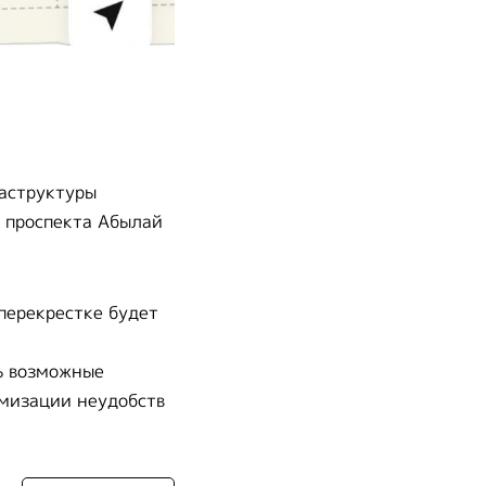
аструктуры
 проспекта Абылай
 перекрестке будет
ь возможные
имизации неудобств