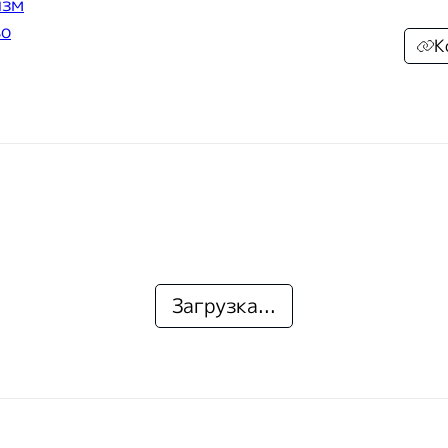
изм
во
К
Загрузка...