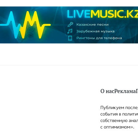
О нас
Реклама
Публикуем послед
события в полити
собственную анал
с оптимизмом».