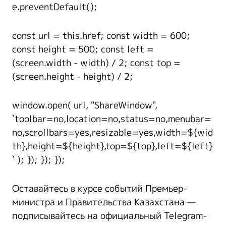
e.preventDefault();
const url = this.href; const width = 600;
const height = 500; const left =
(screen.width - width) / 2; const top =
(screen.height - height) / 2;
window.open( url, "ShareWindow",
`toolbar=no,location=no,status=no,menubar=
no,scrollbars=yes,resizable=yes,width=${wid
th},height=${height},top=${top},left=${left}
` ); }); }); });
Оставайтесь в курсе событий Премьер-
министра и Правительства Казахстана —
подписывайтесь на официальный Telegram-