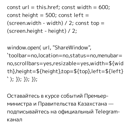
const url = this.href; const width = 600;
const height = 500; const left =
(screen.width - width) / 2; const top =
(screen.height - height) / 2;
window.open( url, "ShareWindow",
`toolbar=no,location=no,status=no,menubar=
no,scrollbars=yes,resizable=yes,width=${wid
th},height=${height},top=${top},left=${left}
` ); }); }); });
Оставайтесь в курсе событий Премьер-
министра и Правительства Казахстана —
подписывайтесь на официальный Telegram-
канал