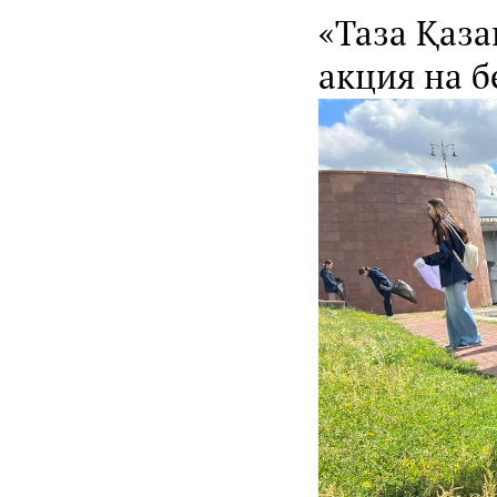
«Таза Қаза
акция на б