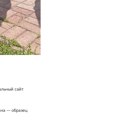
альный сайт
ана — образец