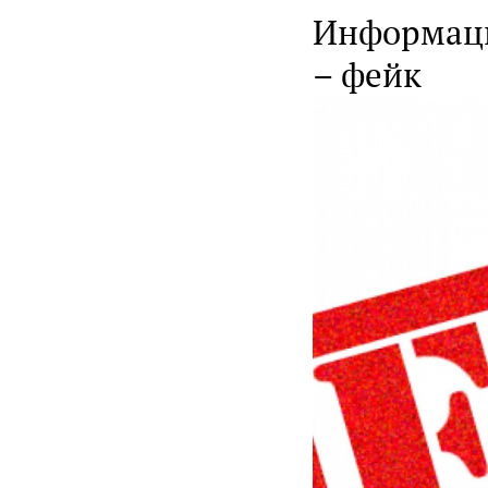
Информация
– фейк