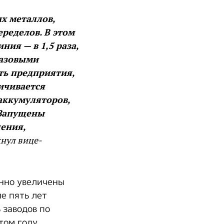
х металлов,
ределов. В этом
ния — в 1,5 раза,
базовыми
ть предприятия,
ичивается
аккумуляторов,
 Запущены
ения,
нул вице-
нно увеличены
е пять лет
 заводов по
этом году