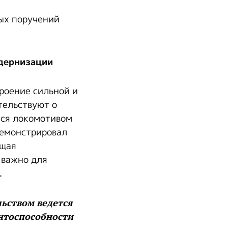
ных поручений
дернизации
троение сильной и
тельствуют о
тся локомотивом
демонстрировал
ющая
 важно для
.
льством ведется
нтоспособности