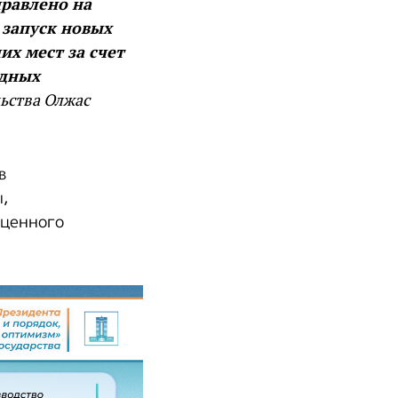
равлено на
 запуск новых
их мест за счет
одных
ьства Олжас
в
,
оценного