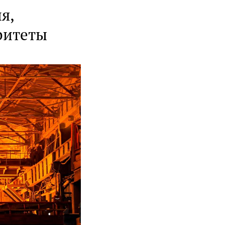
я,
ритеты