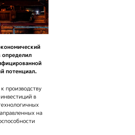
 экономический
 определил
сифицированной
й потенциал.
 к производству
 инвестиций в
технологичных
направленных на
оспособности