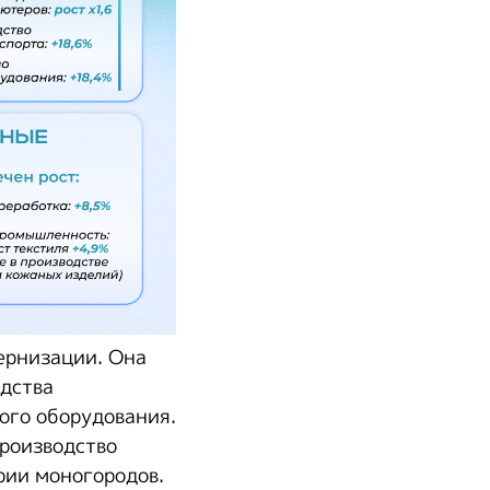
ернизации. Она
одства
ого оборудования.
роизводство
рии моногородов.