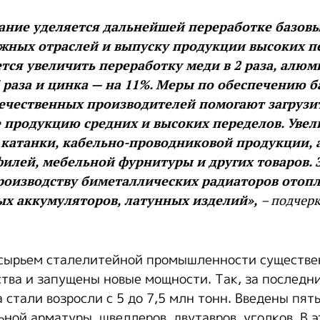
ание уделяется дальнейшей переработке базовы
жных отраслей и выпуску продукции высоких пе
тся увеличить переработку меди в 2 раза, алюми
3 раза и цинка — на 11%. Меры по обеспечению 
ечественных производителей помогают загрузи
продукцию средних и высоких переделов. Увел
 катанки, кабельно-проводниковой продукции, 
илей, мебельной фурнитуры и других товаров.
роизводству биметаллических радиаторов отопл
 аккумуляторов, латунных изделий»,
– подчерк
 сырьем сталелитейной промышленности существе
тва и запущены новые мощности. Так, за последни
стали возросли с 5 до 7,5 млн тонн. Введены пять
ной арматуры, швеллеров, двутавров, уголков. В 