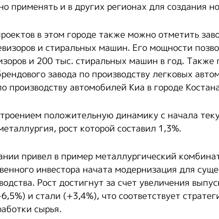
о применять и в других регионах для создания но
роектов в этом городе также можно отметить зав
евизоров и стиральных машин. Его мощности позв
изоров и 200 тыс. стиральных машин в год. Также
рендового завода по производству легковых авто
по производству автомобилей Киа в городе Костана
троением положительную динамику с начала тек
металлургия, рост которой составил 1,3%.
ании привел в пример металлургический комбинат
венного инвестора начата модернизация для суще
водства. Рост достигнут за счет увеличения выпу
+6,5%) и стали (+3,4%), что соответствует стратег
аботки сырья.