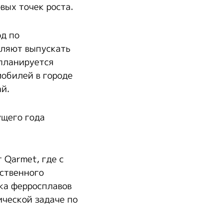
вых точек роста.
од по
оляют выпускать
 планируется
мобилей в городе
й.
ущего года
 Qarmet, где с
ственного
ска ферросплавов
ической задаче по