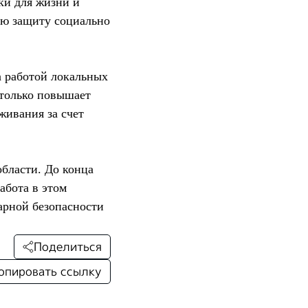
ки для жизни и
ую защиту социально
а работой локальных
 только повышает
живания за счет
бласти. До конца
абота в этом
арной безопасности
Поделиться
опировать ссылку