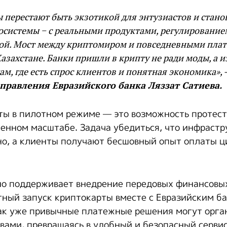
перестают быть экзотикой для энтузиастов и стано
осистемы − с реальными продуктами, регулирование
ой. Мост между криптомиром и повседневными плат
Казахстане. Банки пришли в крипту не ради моды, а 
ам, где есть спрос клиентов и понятная экономика»,
правления Евразийского банка Ляззат Сатиева.
ты в пилотном режиме — это возможность протес
ченном масштабе. Задача убедиться, что инфрастр
но, а клиенты получают бесшовный опыт оплаты 
но поддерживает внедрение передовых финансовы
тный запуск криптокарты вместе с Евразийским ба
ак уже привычные платежные решения могут орга
вами, превращаясь в удобный и безопасный сервис