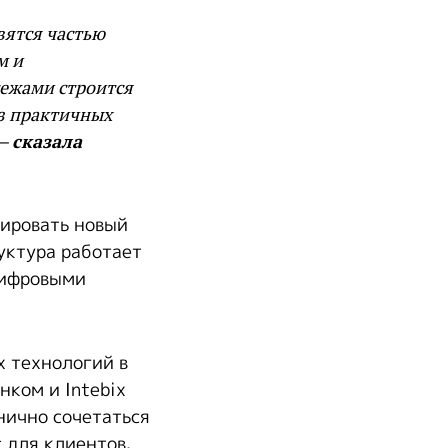
вятся частью
м и
ежами строится
из практичных
 —
сказала
тировать новый
уктура работает
цифровыми
х технологий в
нком и Intebix
нично сочетаться
 для клиентов.