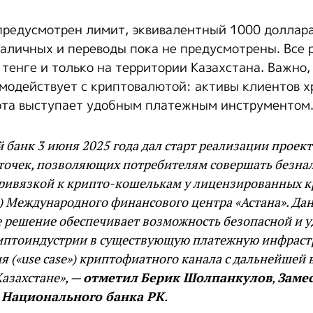
предусмотрен лимит, эквивалентный 1000 доллара
наличных и переводы пока не предусмотрены. Все 
тенге и только на территории Казахстана. Важно,
модействует с криптовалютой: активы клиентов х
карта выступает удобным платежным инструментом
банк 3 июня 2025 года дал старт реализации проект
точек, позволяющих потребителям совершать безна
привязкой к крипто-кошелькам у лицензированных 
) Международного финансового центра «Астана». Да
 решение обеспечивает возможность безопасной и 
иптоиндустрии в существующую платежную инфрастру
я («use case») криптофиатного канала с дальнейшей
азахстане», —
отметил
Берик Шолпанкулов
,
Заме
 Национального банка РК
.