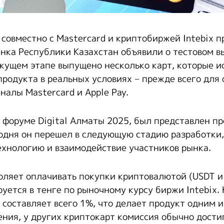
 совместно с Mastercard и криптобиржей Intebix 
нка Республики Казахстан объявили о тестовом в
екущем этапе выпущено несколько карт, которые и
продукта в реальных условиях − прежде всего для 
налы Mastercard и Apple Pay.
а форуме Digital Алматы 2025, был представлен пр
одня он перешел в следующую стадию разработки,
ехнологию и взаимодействие участников рынка.
оляет оплачивать покупки криптовалютой (USDT и
уется в тенге по рыночному курсу биржи Intebix.
составляет всего 1%, что делает продукт одним 
ения, у других криптокарт комиссия обычно дости