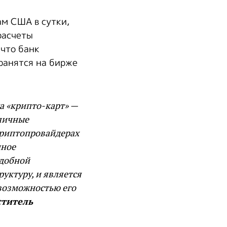
м США в сутки,
расчеты
 что банк
ранятся на бирже
.
а «крипто-карт» —
личные
криптопровайдерах
нное
удобной
ктуру, и является
 возможностью его
ститель