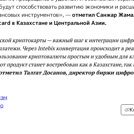
будут способствовать развитию экономики и рас
ансовых инструментов», —
отметил Санжар Жама
ard в Казахстане и Центральной Азии.
вской криптокарты — важный шаг к интеграции цифр
латежи. Через Intebix конвертация происходит в ре
пользование криптовалюты простым и удобным для к
от продукт станет востребован как в Казахстане, так 
отметил Талгат Досанов, директор биржи цифро
изм
во
К