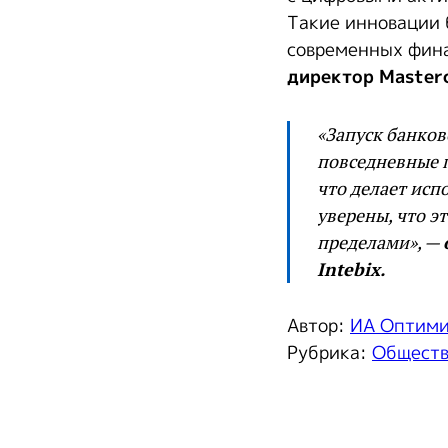
Такие инновации 
современных фин
директор Masterc
«Запуск банко
повседневные п
что делает ис
уверены, что эт
пределами», —
Intebix.
Автор:
ИА Оптим
Рубрика:
Общест