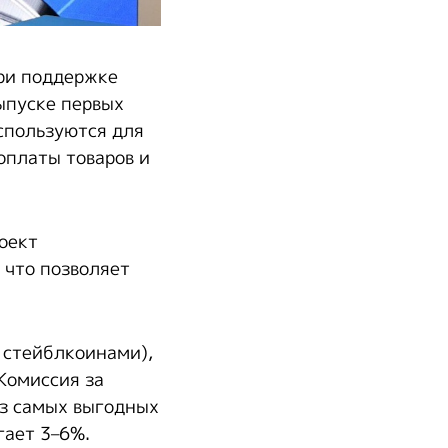
при поддержке
ыпуске первых
спользуются для
оплаты товаров и
оект
 что позволяет
 стейблкоинами),
 Комиссия за
из самых выгодных
гает 3–6%.