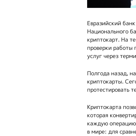
Евразийский банк
Национального ба
криптокарт. На т
проверки работы 
услуг через терми
Полгода назад, н
криптокарты. Сег
протестировать т
Криптокарта позв
которая конвертир
каждую операцию 
в мире: для сравн