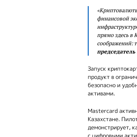
«Криптовалюты 
финансовой эк
инфраструктур
прямо здесь в 
соображений: т
председатель 
Запуск криптокар
продукт в ограни
безопасно и удоб
активами.
Mastercard актив
Казахстане. Пило
демонстрирует, к
с цифровыми акти