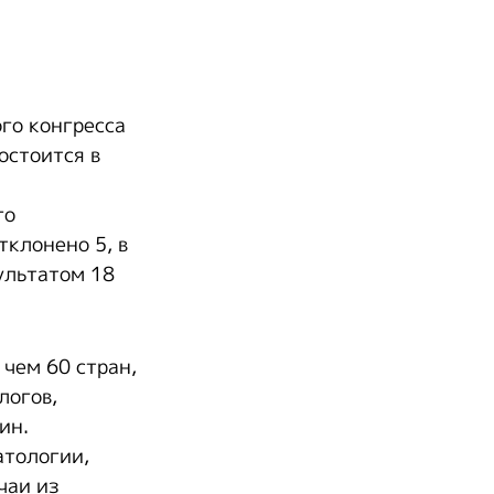
го конгресса
остоится в
го
тклонено 5, в
ультатом 18
 чем 60 стран,
логов,
ин.
атологии,
чаи из