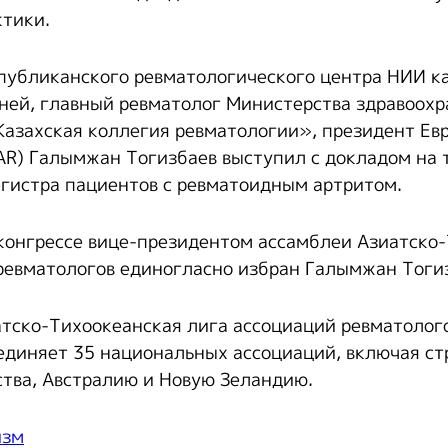
тики.
публиканского ревматологического центра НИИ к
ней, главный ревматолог Министерства здравоохр
азахская коллегия ревматологии», президент Ев
AR) Галымжан Тогизбаев выступил с докладом на 
егистра пациентов с ревматоидным артритом.
конгрессе вице-президентом ассамблеи Азиатско
ревматологов единогласно избран Галымжан Тоги
атско-Тихоокеанская лига ассоциаций ревматолог
ъединяет 35 национальных ассоциаций, включая ст
ства, Австралию и Новую Зеландию.
изм