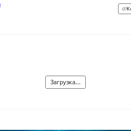
е
К
Загрузка...