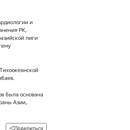
ардиологии и
анения РК,
разийской лиги
тему
-Тихоокеанской
збаев.
ов была основана
раны Азии,
Поделиться