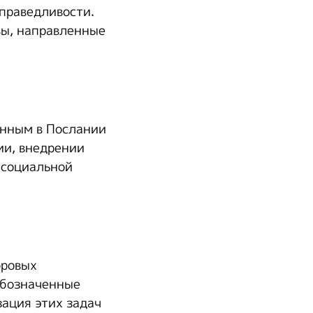
праведливости.
вы, направленные
енным в Послании
ии, внедрении
 социальной
фровых
обозначенные
ация этих задач