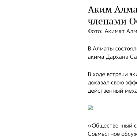
Аким Алма
членами О
Фото: Акимат Ал
В Алматы состоял
акима Дархана С
В ходе встречи а
доказал свою эффе
действенный меха
«Общественный со
Совместное обсуж