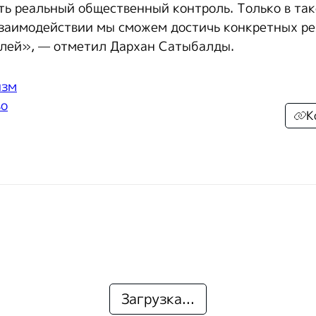
ть реальный общественный контроль. Только в та
заимодействии мы сможем достичь конкретных ре
елей», — отметил Дархан Сатыбалды.
изм
во
К
Загрузка...