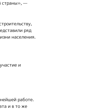
й страны», —
строительству,
редставили ряд
изни населения.
участие и
ьнейшей работе.
та и в то же