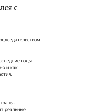
лся с
председательством
последние годы
но и как
стия.
траны.
ит реальные