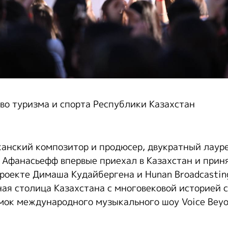
во туризма и спорта Республики Казахстан
анский композитор и продюсер, двукратный лаур
Афанасьефф впервые приехал в Казахстан и приня
оекте Димаша Кудайбергена и Hunan Broadcasting
ная столица Казахстана с многовековой историей 
мок международного музыкального шоу Voice Beyo