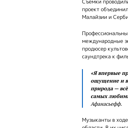
Съемки проводили
проект объединил
Малайзии и Серби
Профессиональны
международные э
продюсер культово
саундтрека к фил
«Я впервые пр
ощущение и вп
природа — всё
самых любимых
Афанасьефф.
Музыканты в ходе
области. В их чи