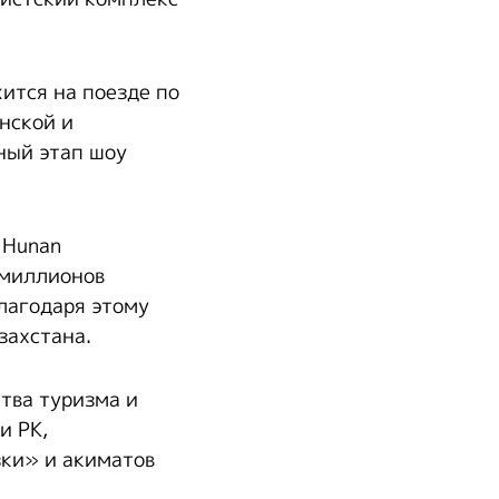
ится на поезде по
нской и
ный этап шоу
 Hunan
 миллионов
лагодаря этому
захстана.
тва туризма и
и РК,
зки» и акиматов