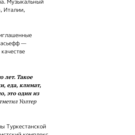
на. Музыкальный
, Италии,
риглашенные
насьефф —
 качестве
о лет. Такое
, еда, климат,
о, это один из
тметил Уолтер
лы Туркестанской
ристский комплекс