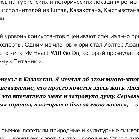
сь на туристских и исторических локациях регио
 исполнителей из Китая, Казахстана, Кыргызстана
и.
й уровень конкурсантов оценивают специально п
ксперты. Одним из членов жюри стал Уолтер Афа
го хита My Heart Will Go On, который прозвучал в
ьму «Титаник».
иехал в Казахстан. Я мечтал об этом много-мног
ечатление, что просто хочется здесь жить. Люди
 это впечатлило меня и затронуло душу. Серьезн
 городов, в которых я был за свою жизнь»,
— о
 съемок посетили природные и культурные симво
сле — комплекс Азрет-Султан, городище Отрар, ту