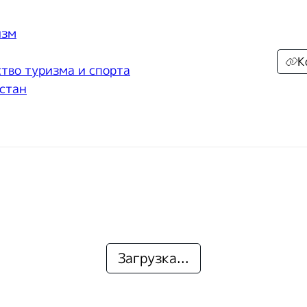
изм
К
тво туризма и спорта
стан
Загрузка...