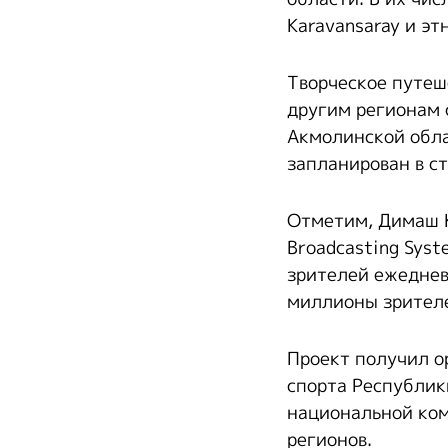
Karavansaray и эт
Творческое путеш
другим регионам 
Акмолинской обла
запланирован в с
Отметим, Димаш К
Broadcasting Sys
зрителей ежеднев
миллионы зрителе
Проект получил о
спорта Республик
национальной ком
регионов.