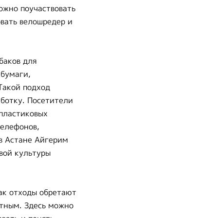
ожно поучаствовать
овать велошредер и
баков для
 бумаги,
Такой подход
ботку. Посетители
 пластиковых
телефонов,
в Астане Айгерим
вой культуры
как отходы обретают
ктным. Здесь можно