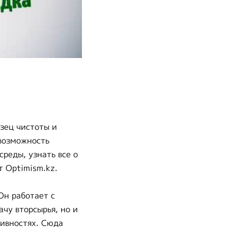
зец чистоты и
 возможность
реды, узнать все о
т Optimism.kz.
Он работает с
ачу вторсырья, но и
тивностях. Сюда