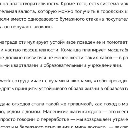
и на благотворительность. Кроме того, есть система «э
тельная валюта, которую можно получить в городских 
если вместо одноразового бумажного стакана покупате
, он получает экокоин.
награда стимулирует устойчивое поведение и помогает
и частью повседневности. Команда планирует масштаб
не должно появиться не менее шести таких хабов — в р
лыми кварталами и образовательными учреждениями.
work сотрудничает с вузами и школами, чтобы проводи
едрять принципы устойчивого образа жизни в образоват
дача отходов стала такой же привычкой, как поход в ма
но, рядом с домом. Маленькие шаги каждого — это и ес
просто говорим о переработке — мы возвращаем утрач
истоты и бережного отношения к миру вокруг», — закл