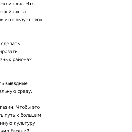
кокоинов». Это
кофейнях за
ль использует свою
 сделать
ировать
азных районах
ть выездные
ельную среду.
газин. Чтобы это
ть путь к большим
енную культуру
ючил Евгений