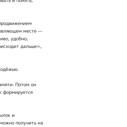
вать и понять,
 продвижением
новляющем месте —
иво, удобно,
роисходит дальше»,
лодёжью.
памяти. Потом он
ак формируется
ылок и
 можно получить на