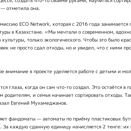
цессе, создать что-то своими руками, научиться сортиро
 — отметила она.
миссию ECO Network, которая с 2016 года занимается
туры в Казахстане. «Мы мечтали о современном, вдох
 культуры, только экологического. Чтобы это было крас
овек не просто сдал отходы, но и увидел, что с ними п
бое внимание в проекте уделяется работе с детьми и мо
ся глаза, когда он сам что-то создал. Это остаётся в 
ом родителям, и семья начинает сортировать отходы. Т
азал Евгений Мухамеджанов.
яет фандоматы — автоматы по приёму пластиковых бут
 За каждую сданную единицу начисляется 2 тенге: их