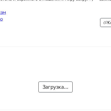
изм
во
К
Загрузка...