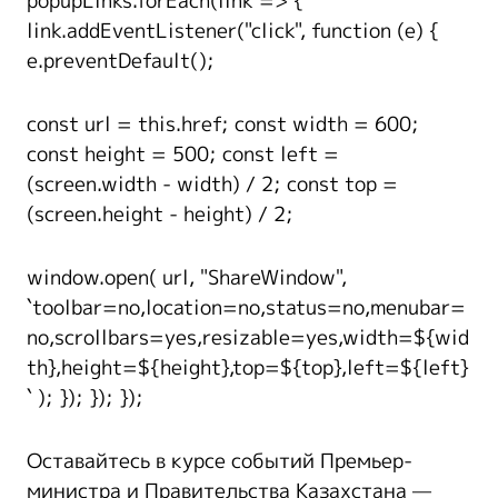
popupLinks.forEach(link => {
link.addEventListener("click", function (e) {
e.preventDefault();
const url = this.href; const width = 600;
const height = 500; const left =
(screen.width - width) / 2; const top =
(screen.height - height) / 2;
window.open( url, "ShareWindow",
`toolbar=no,location=no,status=no,menubar=
no,scrollbars=yes,resizable=yes,width=${wid
th},height=${height},top=${top},left=${left}
` ); }); }); });
Оставайтесь в курсе событий Премьер-
министра и Правительства Казахстана —