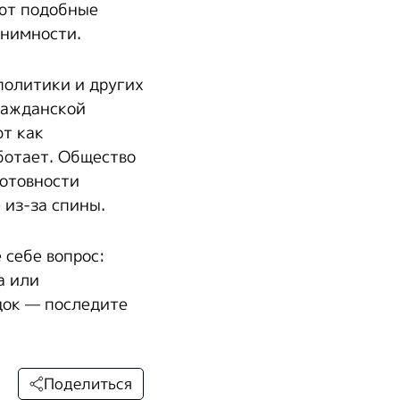
ают подобные
онимности.
политики и других
гражданской
ют как
ботает. Общество
готовности
 из-за спины.
себе вопрос:
а или
док — последите
Поделиться