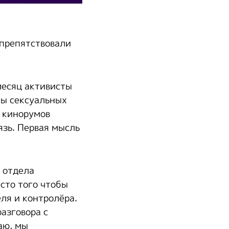
 препятствовали
месяц активисты
ты сексуальных
з кинорумов
язь. Первая мысль
к отдела
сто того чтобы
ля и контролёра.
азговора с
аю, мы