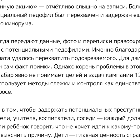
нную акцию» — отчётливо слышно на записи. Боле
нциальный педофил был перехвачен и задержан ещё
до кинорума.
гда передают данные, фото и переписки правоох
 с потенциальными педофилами. Именно благода
ата удалось перехватить подозреваемого. Для дв
 сам факт поимки. Однако корень проблемы в это
абар явно не понимает целей и задач кампании 12
спользует методы слежки и контроля как единст
росе.
о в том, чтобы задержать потенциальных преступн
ели, учителя, воспитатели, соседи — каждый дол
и ребёнок говорит, что не хочет идти к какому-то
 выяснить причину. Дети — главная ценность стра