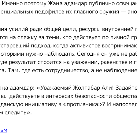
. Именно поэтому Жаңа адамдар публично освещ
тенциальных педофилов их главного оружия — ан
ия усилий ради общей цели, ресурсы внутренней 
тся на слежку за теми, кто действует по личной 
устаревший подход, когда активистов воспринима
которыми нужно наблюдать. Сегодня он уже не ра
где результат строится на уважении, равенстве и 
а. Там, где есть сотрудничество, а не наблюдение
ңа адамдар: «Уважаемый Жолтабар Али! Задайте 
 вы действуете в интересах безопасности обществ
данскую инициативу в «противника»? И напосле
м следить».
изм