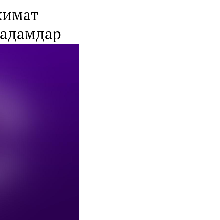
кимат
 адамдар