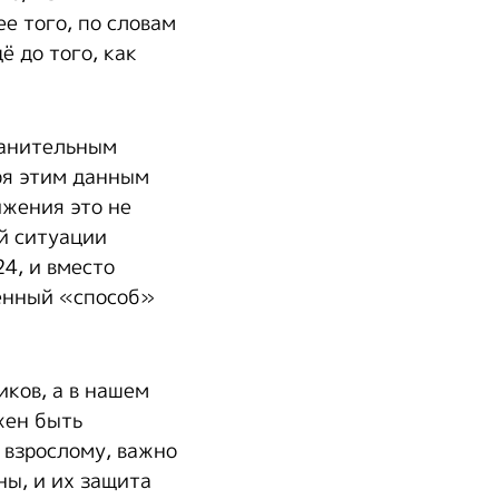
е того, по словам
 до того, как
ранительным
ря этим данным
ижения это не
й ситуации
4, и вместо
венный «способ»
иков, а в нашем
жен быть
 взрослому, важно
ны, и их защита