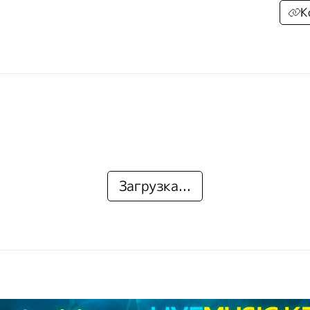
К
Загрузка...