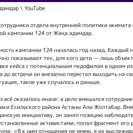
дамдар \ YouTube
 сотрудники отдела внутренней политики акимата
ой кампании 124 от Жаңа адамдар.
ность кампании 124 началась год назад. Каждый 
чно показывают тех, для кого дети — лишь объек
овке кейса с потенциальным педофилом в одном и
а до встречи он внезапно перестал выходить на св
уация, такое уже случалось и раньше.
з всё оказалось иначе: в дело вмешался сотрудни
ики Есильского района Астаны Али Жолтабар. Вме
анскую инициативу, он занял позицию наблюдате
установленные активистами, попал фрагмент его р
ума: «Я к ним отношения не имею, я их выслежив