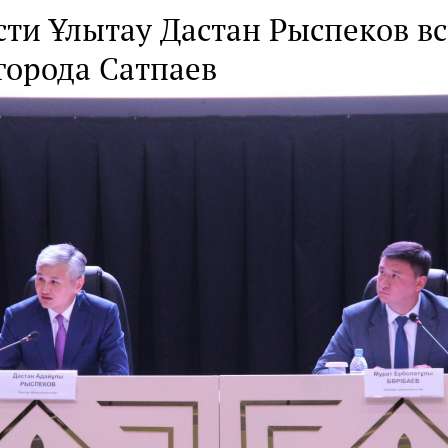
ти Ұлытау Дастан Рыспеков вс
города Сатпаев