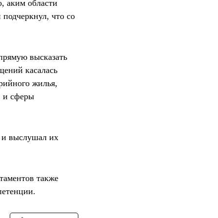
, аким области
 подчеркнул, что со
апрямую высказать
щений касалась
рийного жилья,
 и сферы
 и выслушал их
ртаментов также
петенции.