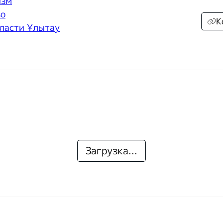
изм
во
К
ласти Ұлытау
Загрузка...