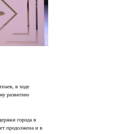
паев, в ходе
ому развитию
держки города в
ет продолжена и в