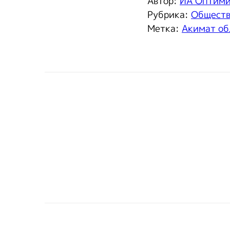
Автор:
ИА Оптим
Рубрика:
Общест
Метка:
Акимат об