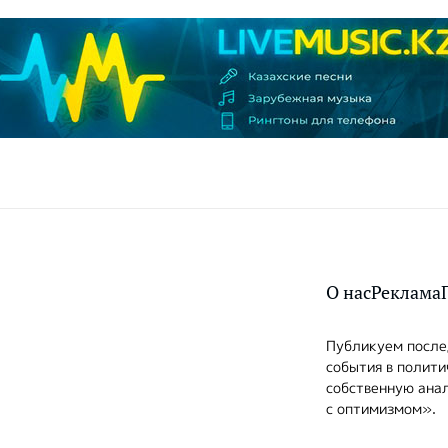
О нас
Реклама
Публикуем послед
события в полити
собственную анал
с оптимизмом».