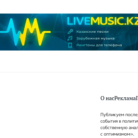
О нас
Реклама
Публикуем послед
события в полити
собственную анал
с оптимизмом».