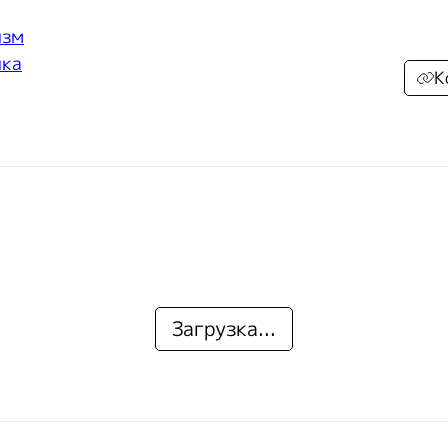
изм
ика
К
Загрузка...