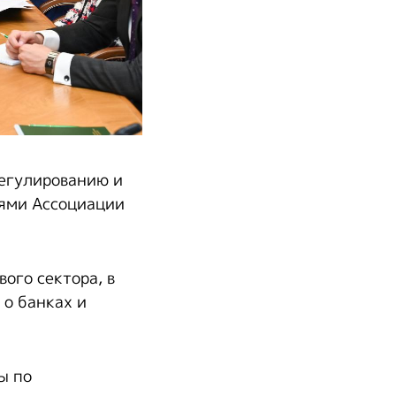
регулированию и
лями Ассоциации
ого сектора, в
 о банках и
ы по