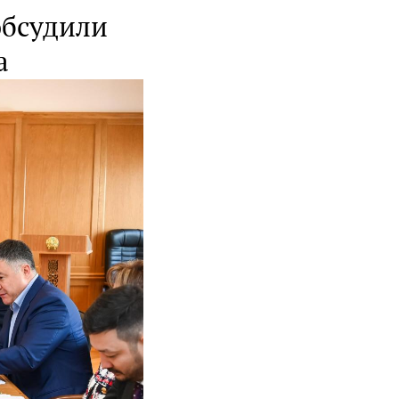
обсудили
а