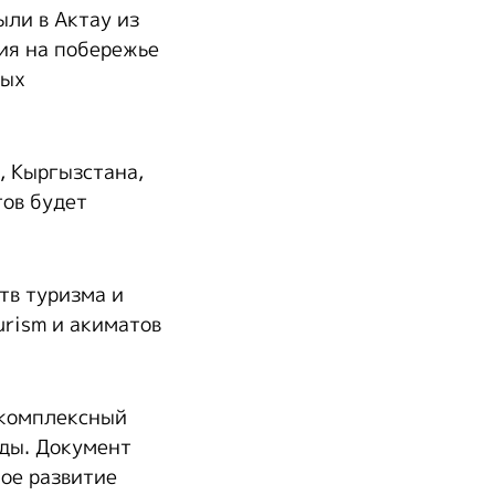
ыли в Актау из
ия на побережье
ных
, Кыргызстана,
тов будет
тв туризма и
urism и акиматов
 комплексный
оды. Документ
ое развитие