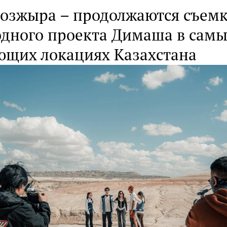
Бозжыра – продолжаются съем
дного проекта Димаша в сам
ющих локациях Казахстана