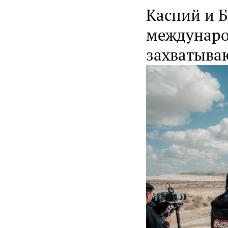
Каспий и 
междунаро
захватыва