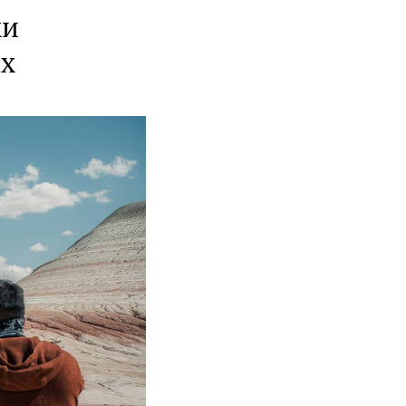
ки
ых