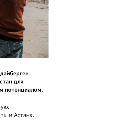
удайберген
стан для
м потенциалом.
кую,
ты и Астана.