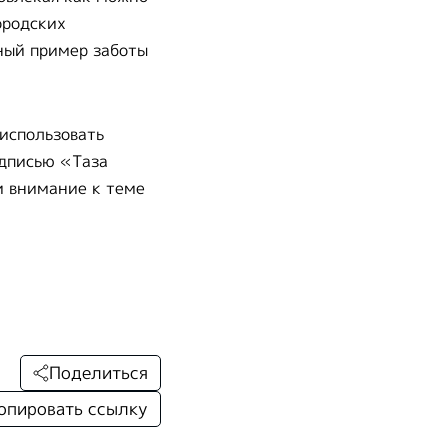
ородских
чный пример заботы
 использовать
адписью «Таза
и внимание к теме
Поделиться
опировать ссылку