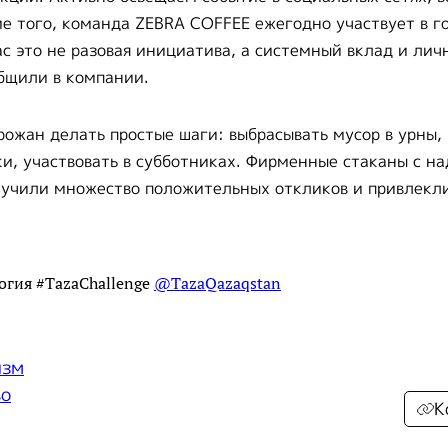
е того, команда ZEBRA COFFEE ежегодно участвует в г
ас это не разовая инициатива, а системный вклад и ли
общили в компании.
рожан делать простые шаги: выбрасывать мусор в урны,
и, участвовать в субботниках. Фирменные стаканы с н
лучили множество положительных откликов и привлекл
огия #TazaChallenge
@TazaQazaqstan
изм
во
К