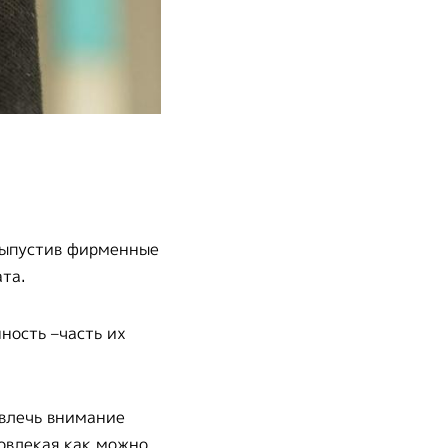
выпустив фирменные
та.
ность –часть их
влечь внимание
вовлекая как можно