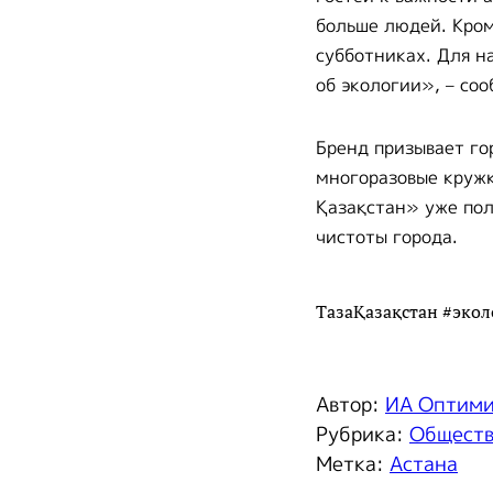
больше людей. Кром
субботниках. Для н
об экологии», – со
Бренд призывает го
многоразовые кружк
Қазақстан» уже по
чистоты города.
ТазаҚазақстан #экол
Автор:
ИА Оптим
Рубрика:
Общест
Метка:
Астана