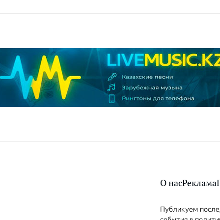
О нас
Реклама
Публикуем послед
события в полити