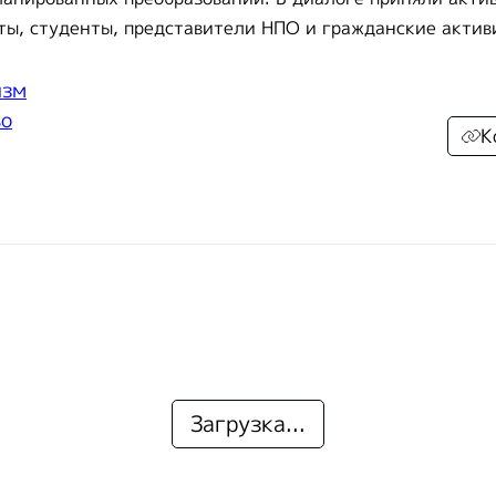
ы, студенты, представители НПО и гражданские актив
изм
во
К
Загрузка...