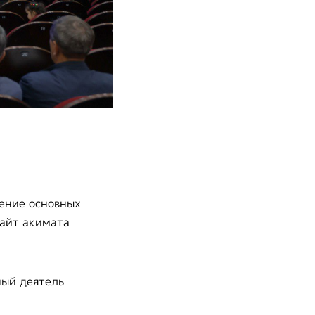
дение основных
сайт акимата
ный деятель