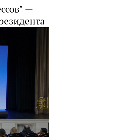
ессов" —
Президента