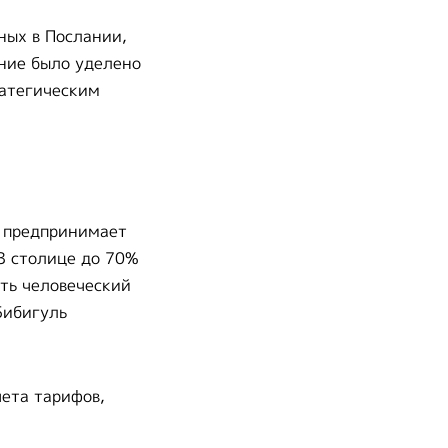
ных в Послании,
ание было уделено
ратегическим
е предпринимает
 В столице до 70%
ть человеческий
Бибигуль
ета тарифов,