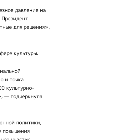
езное давление на
у Президент
тные для решения»,
сфере культуры.
ональной
о и точка
00 культурно-
», — подчеркнула
венной политики,
я повышения
вное участие