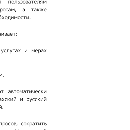
я пользователям
просам, а также
бходимости.
чивает:
 услугах и мерах
м.
от автоматически
ахский и русский
й.
росов, сократить