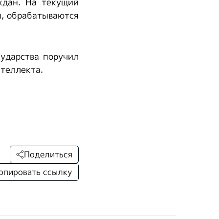
ждан. На текущий
ы, обрабатываются
сударства поручил
теллекта.
Поделиться
опировать ссылку