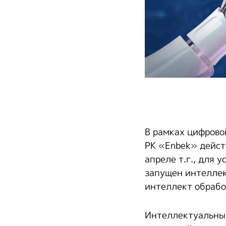
В рамках цифрово
РК «Enbek» дейст
апреле т.г., для 
запущен интеллек
интеллект обрабо
Интеллектуаль