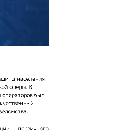
защиты населения
вой сферы. В
и операторов был
скусственный
ведомства.
ции первичного