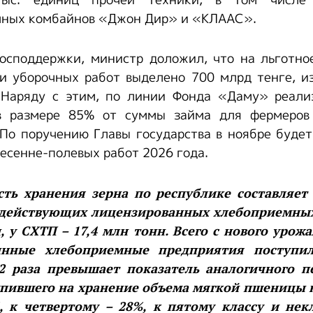
ыс. единиц прочей техники, в том числе 
чных комбайнов «Джон Дир» и «КЛААС».
господдержки, министр доложил, что на льготно
и уборочных работ выделено 700 млрд тенге, и
 Наряду с этим, по линии Фонда «Даму» реали
в размере 85% от суммы займа для фермеров
 По поручению Главы государства в ноябре буде
есенне-полевых работ 2026 года.
ть хранения зерна по республике составляет 
 действующих лицензированных хлебоприемны
, у СХТП – 17,4 млн тонн. Всего с нового урож
ннные хлебоприемные предприятия поступи
 2 раза превышает показатель аналогичного 
тупившего на хранение объема мягкой пшеницы к
, к четвертому – 28%, к пятому классу и не