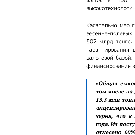
жаток и 130 т
высокотехнологи
Касательно мер 
весенне-полевых 
502 млрд тенге.
гарантирования 
залоговой базой.
финансирование в
«Общая емкос
том числе на
13,3 млн тонн
лицензирова
зерна, что в
года. Из пос
отнесено 60%