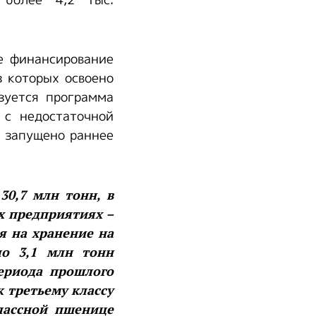
более 4,2 тыс.
е финансирование
з которых освоено
зуется программа
 с недостаточной
т запущено раннее
30,7 млн тонн, в
х предприятиях –
ая на хранение на
ло 3,1 млн тонн
периода прошлого
 третьему классу
классной пшенице