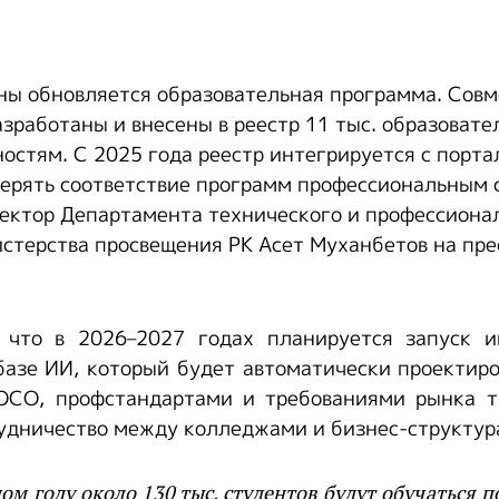
ны обновляется образовательная программа. Совм
зработаны и внесены в реестр 11 тыс. образоват
остям. С 2025 года реестр интегрируется с порта
верять соответствие программ профессиональным 
ектор Департамента технического и профессиона
стерства просвещения РК Асет Муханбетов на пре
 что в 2026–2027 годах планируется запуск и
базе ИИ, который будет автоматически проектир
ГОСО, профстандартами и требованиями рынка тр
удничество между колледжами и бизнес-структу
ом году около 130 тыс. студентов будут обучаться п