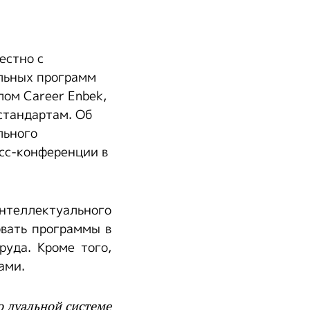
естно с
ельных программ
лом Career Enbek,
стандартам. Об
льного
сс-конференции в
нтеллектуального
овать программы в
уда. Кроме того,
рами.
о дуальной системе