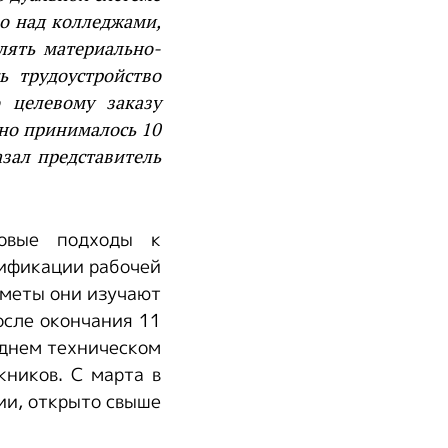
во над колледжами,
лять материально-
ь трудоустройство
о целевому заказу
дно принималось 10
азал представитель
овые подходы к
лификации рабочей
дметы они изучают
осле окончания 11
еднем техническом
кников. С марта в
ии, открыто свыше