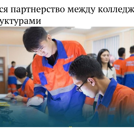
ся партнерство между коллед
руктурами