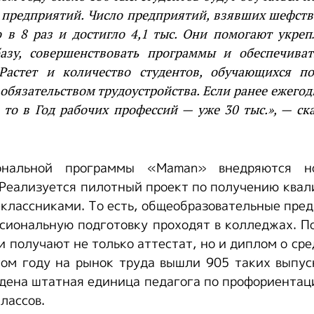
с. предприятий. Число предприятий, взявших шефст
о в 8 раз и достигло 4,1 тыс. Они помогают укреп
азу, совершенствовать программы и обеспечиват
Растет и количество студентов, обучающихся п
обязательством трудоустройства. Если ранее ежего
, то в Год рабочих профессий — уже 30 тыс.», — ск
ональной программы «Maman» внедряются н
Реализуется пилотный проект по получению ква
классниками. То есть, общеобразовательные пре
ссиональную подготовку проходят в колледжах. П
и получают не только аттестат, но и диплом о ср
том году на рынок труда вышли 905 таких выпус
дена штатная единица педагога по профориентац
лассов.