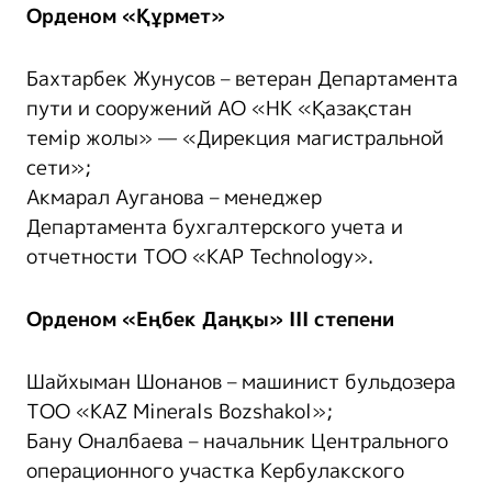
Орденом «Құрмет»
Бахтарбек Жунусов – ветеран Департамента
пути и сооружений АО «НК «Қазақстан
темір жолы» — «Дирекция магистральной
сети»;
Акмарал Ауганова – менеджер
Департамента бухгалтерского учета и
отчетности ТОО «KAP Technology».
Орденом «Еңбек Даңқы» ІІІ степени
Шайхыман Шонанов – машинист бульдозера
ТОО «KAZ Minerals Bozshakol»;
Бану Оналбаева – начальник Центрального
операционного участка Кербулакского