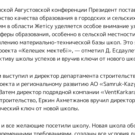
ской Августовской конференции Президент поста
ство качества образования в городских и сельски
тим в области Жетісу уделяется особое внимание 
феры образования, особенно в сельской местности
лению материально-технической базы школ. Это 
роекта «Келешек мектебі», — отметил Д. Есдауле
ктиву школы успехов и вручив ключи от нового шк
 выступил и директор департамента строительств
оекта и региональному развитию АО «Samruk-Kazy
 Затем директор подрядной компании «VentKarkara
троительство, Еркин Ахметжанов вручил директо
ческий ключ от новой школы.
и и все желающие посетили школу. Новая школа об
овременными требованиями, созданы все условия д