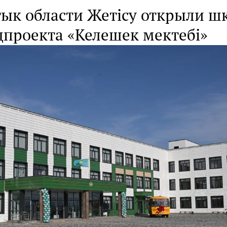
тык области Жетісу открыли ш
цпроекта «Келешек мектебі»