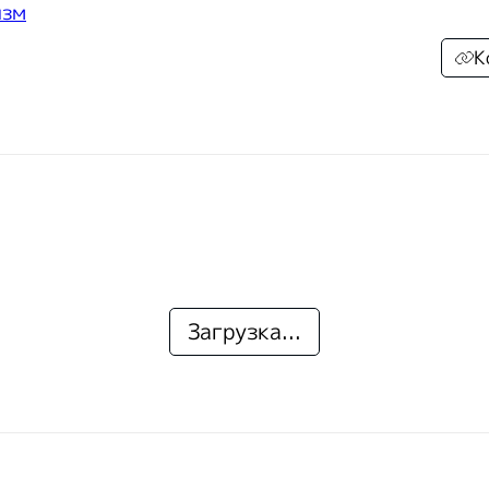
изм
К
Загрузка...