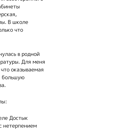
абинеты
ерская,
лы. В школе
олько что
нулась в родной
ературы. Для меня
 что оказываемая
т большую
ва.
лы:
селе Достык
 с нетерпением