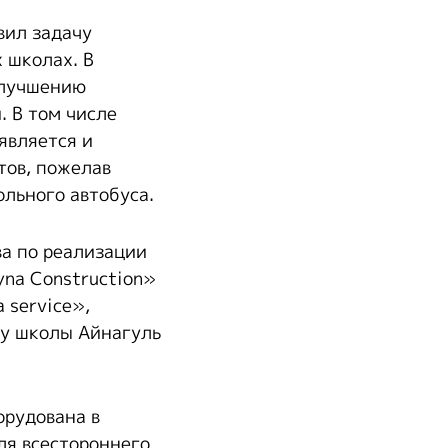
вил задачу
х школах. В
улучшению
. В том числе
является и
тов, пожелав
ольного автобуса.
а по реализации
na Construction»
 service»,
ру школы Айнагуль
орудована в
ля всестороннего