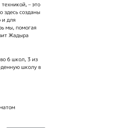
техникой, – это
о здесь созданы
 и для
рь мы, помогая
орит Жадыра
во 6 школ, 3 из
еденную школу в
иматом