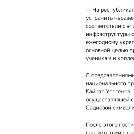
— На республикан
устранить неравен
соответствии с э
инфраструктуры с
ежегодному укреп
основной целью п
ученикам и колле
С поздравлениями
национального пр
Кайрат Утегенов.
осуществлявшей с
Садиевой символи
После этого гост
соответствии с с