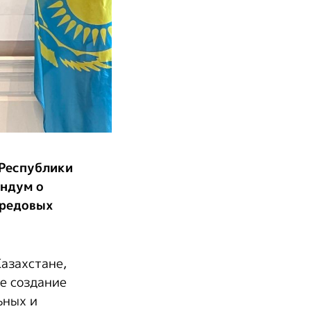
 Республики
андум о
ередовых
азахстане,
же создание
ьных и