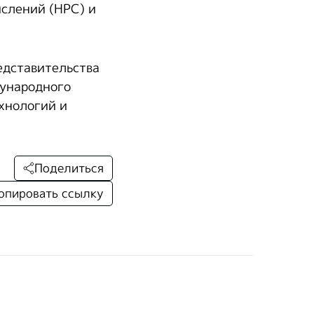
слений (HPC) и
едставительства
дународного
хнологий и
Поделиться
опировать ссылку