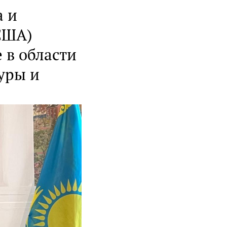
а и
США)
 в области
уры и