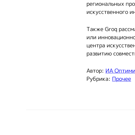
региональных про
искусственного и
Также Groq рассм
или инновационно
центра искусстве
развитию совмест
Автор:
ИА Оптим
Рубрика:
Прочее