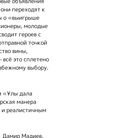
овые объявления
они переходят к
ы о «выигрыше
сионеры, молодые
сводит героев с
отправной точкой
ство вины,
 всё это сплетено
збежному выбору.
м «Ұлы дала
рская манера
й и реалистичным
: Дамир Мадиев,