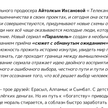
льного продюсера
Айтолкын Ихсановой
«
Телекан
шенничества в своих проектах, и сегодня она ост
и совершенствуются, придумывают новые схемы о
еди них всё чаще оказываются молодые люди, кото
ение.
Новый сериал
«Параллель»
создан в необы
ованием приёма
«сюжет с обманутым ожиданием»
можность прожить историю изнутри, увидеть мир г
ознать, где проходит граница между вымышленной
вание сериала отражает идею двойного восприяти
ного и ошибочного выбора, честного пути и пути 
том осознания того, что
всё решает выбор человек
– трое друзей: Ерасыл, Алпамыс и Сымбат. С детс
лёгких деньгах. Но их путь к «богатству» привод
е мораль стирается, а соблазн быстро заработать