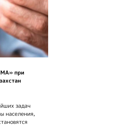
EMA» при
захстан
ейших задач
ры населения,
становятся