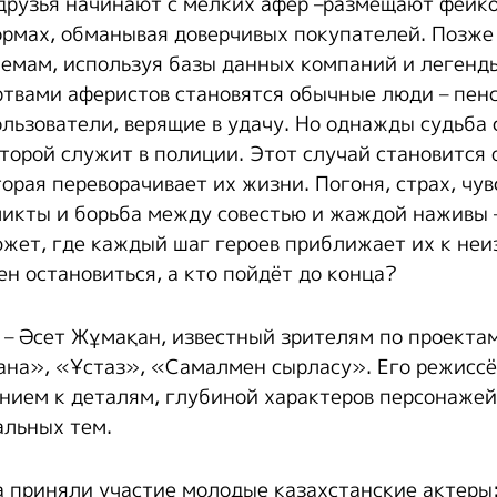
 друзья начинают с мелких афер –размещают фейк
рмах, обманывая доверчивых покупателей. Позже 
емам, используя базы данных компаний и легенд
твами аферистов становятся обычные люди – пен
льзователи, верящие в удачу. Но однажды судьба 
торой служит в полиции. Этот случай становится 
орая переворачивает их жизни. Погоня, страх, чув
икты и борьба между совестью и жаждой наживы –
жет, где каждый шаг героев приближает их к неи
ен остановиться, а кто пойдёт до конца?
 – Әсет Жұмақан, известный зрителям по проекта
на», «Ұстаз», «Самалмен сырласу». Его режиссё
нием к деталям, глубиной характеров персонаже
альных тем.
а приняли участие молодые казахстанские актеры