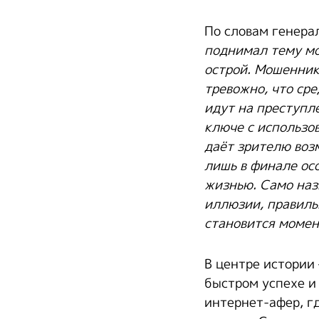
По словам генера
поднимал тему мо
острой. Мошенник
тревожно, что ср
идут на преступл
ключе с использ
даёт зрителю воз
лишь в финале ос
жизнью.
Само наз
иллюзии, правиль
становится момен
В центре истории 
быстром успехе и 
интернет-афер, гд