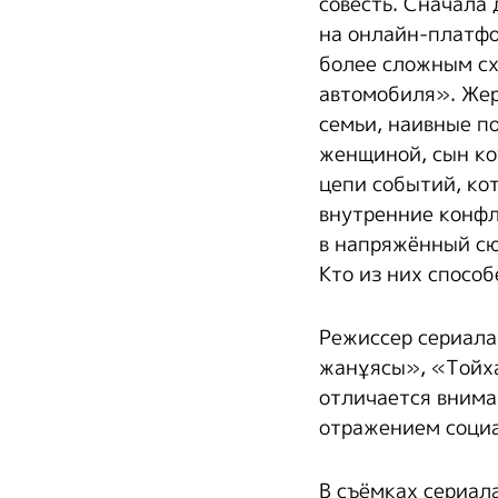
совесть. Сначала
на онлайн-платфо
более сложным сх
автомобиля». Жер
семьи, наивные по
женщиной, сын ко
цепи событий, кот
внутренние конфл
в напряжённый сю
Кто из них способ
Режиссер сериала
жанұясы», «Тойха
отличается внима
отражением соци
В съёмках сериал