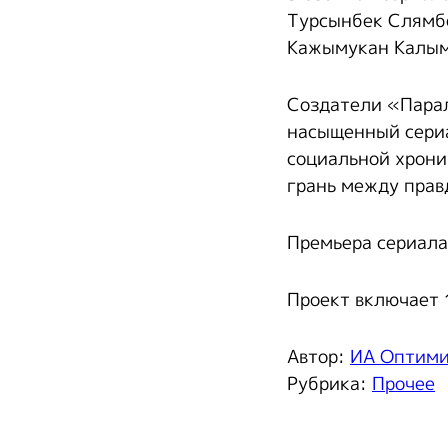
Турсынбек Слямбе
Кажымукан Калым
Создатели «Пара
насыщенный сериа
социальной хрони
грань между прав
Премьера сериала
Проект включает 
Автор:
ИА Оптим
Рубрика:
Прочее