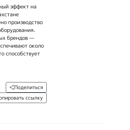
ный эффект на
ахстане
но производство
оборудования.
вых брендов —
еспечивают около
то способствует
Поделиться
опировать ссылку