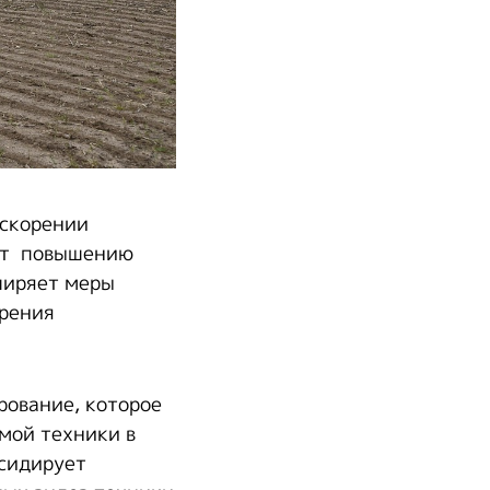
ускорении
ует повышению
ширяет меры
дрения
рование, которое
мой техники в
бсидирует