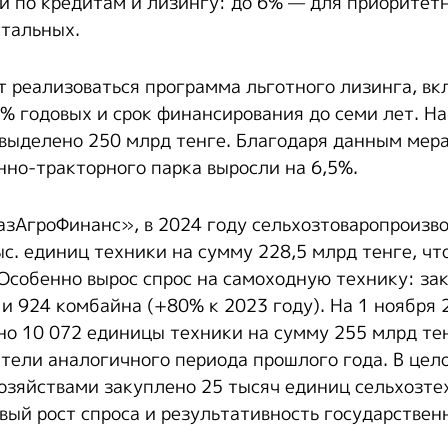
и по кредитам и лизингу: до 6% — для приоритет
стальных.
 реализоваться программа льготного лизинга, в
% годовых и срок финансирования до семи лет. На
выделено 250 млрд тенге. Благодаря данным мер
но-тракторного парка выросли на 6,5%.
зАгроФинанс», в 2024 году сельхозтоваропроизв
с. единиц техники на сумму 228,5 млрд тенге, чт
 Особенно вырос спрос на самоходную технику: за
и 924 комбайна (+80% к 2023 году). На 1 ноября 
но 10 072 единицы техники на сумму 255 млрд тен
тели аналогичного периода прошлого года. В цело
озяйствами закуплено 25 тысяч единиц сельхозте
вый рост спроса и результативность государствен