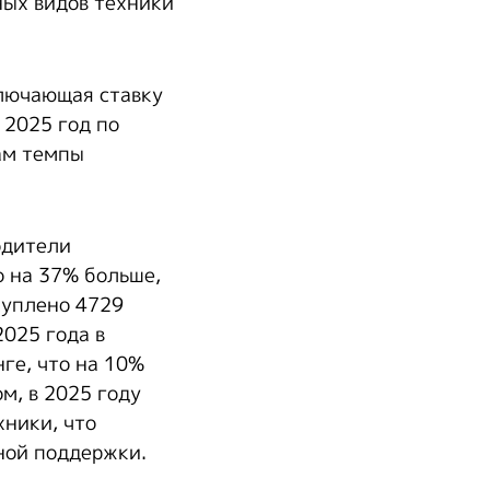
ных видов техники
ключающая ставку
 2025 год по
ам темпы
одители
о на 37% больше,
куплено 4729
2025 года в
ге, что на 10%
м, в 2025 году
хники, что
ной поддержки.