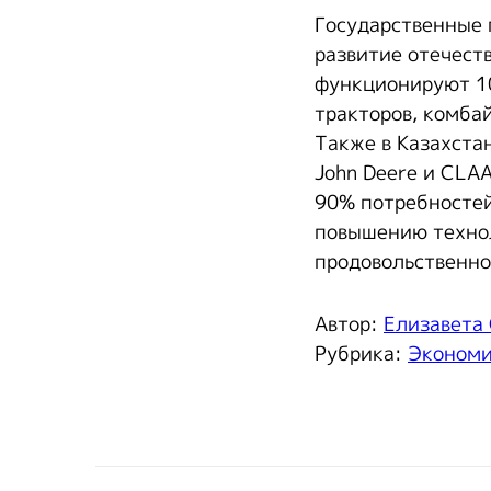
Государственные
развитие отечест
функционируют 10
тракторов, комба
Также в Казахста
John Deere и CLA
90% потребностей
повышению технол
продовольственно
Автор:
Елизавета
Рубрика:
Эконом