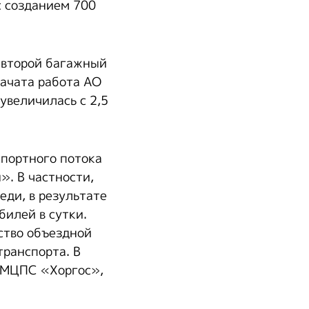
с созданием 700
 второй багажный
начата работа АО
увеличилась с 2,5
спортного потока
». В частности,
еди, в результате
билей в сутки.
ство объездной
транспорта. В
в МЦПС «Хоргос»,