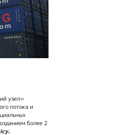
кий узел»
ого потока и
ециальных
созданием более 2
ісу.