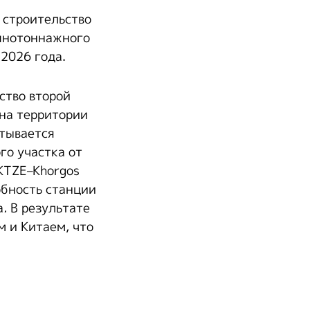
 строительство
упнотоннажного
 2026 года.
ство второй
на территории
атывается
го участка от
KTZE–Khorgos
обность станции
а
.
В результате
 и Китаем, что