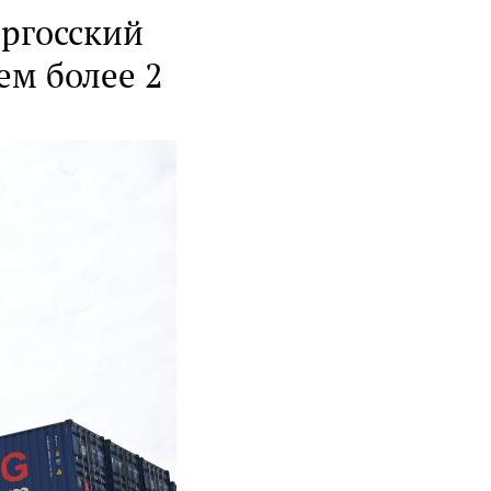
оргосский
ем более 2