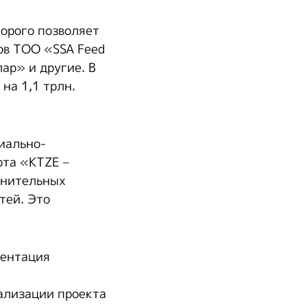
орого позволяет
мов ТОО «SSA Feed
ар» и другие. В
на 1,1 трлн.
иально-
рта «KTZE –
лнительных
тей. Это
ментация
ализации проекта