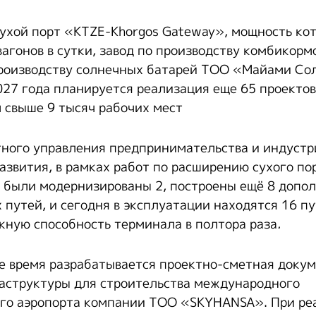
сухой порт «KTZE-Khorgos Gateway», мощность кот
вагонов в сутки, завод по производству комбикор
 производству солнечных батарей ТОО «Майами Сол
27 года планируется реализация еще 65 проектов 
м свыше 9 тысяч рабочих мест
ного управления предпринимательства и индустр
азвития, в рамках работ по расширению сухого по
 были модернизированы 2, построены ещё 8 допо
путей, и сегодня в эксплуатации находятся 16 пу
кную способность терминала в полтора раза
.
е время разрабатывается проектно-сметная доку
аструктуры для строительства международного
го аэропорта компании ТОО «SKYHANSA». При ре