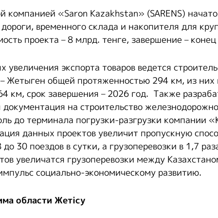
й компанией «Saron Kazakhstan» (SARENS) начато
 дороги, временного склада и накопителя для кр
ость проекта – 8 млрд. тенге, завершение – конец
ях увеличения экспорта товаров ведется строитель
– Жетыген общей протяженностью 294 км, из них 
64 км, срок завершения – 2026 год. Также разраб
 документация на строительство железнодорожно
ль до терминала погрузки-разгрузки компании «
ация данных проектов увеличит пропускную спос
до 30 поездов в сутки, а грузоперевозки в 1,7 раз
тов увеличатся грузоперевозки между Казахстаном
импульс социально-экономическому развитию.
има области Жетісу