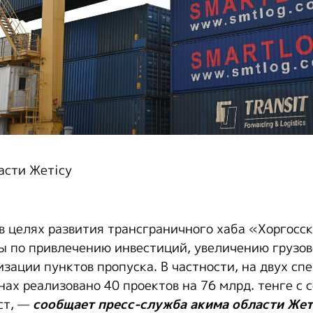
асти Жетісу
 в целях развития трансграничного хаба «Хоргосс
 по привлечению инвестиций, увеличению грузов
изации пунктов пропуска. В частности, на двух сп
ах реализовано 40 проектов на 76 млрд. тенге с 
ст, —
сообщает пресс-служба акима области Жет