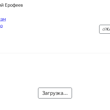
ий Ерофеев
изм
во
К
Загрузка...