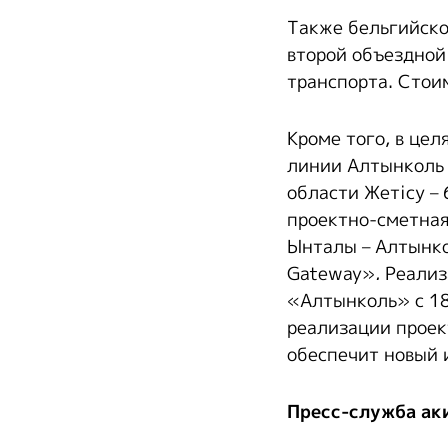
Также бельгийско
второй объездной
транспорта. Стоим
Кроме того, в цел
линии Алтынколь 
области Жетісу – 
проектно-сметная
Ынталы – Алтынко
Gateway»
.
Реализ
«Алтынколь» с 18 
реализации проек
обеспечит новый 
Пресс-служба ак