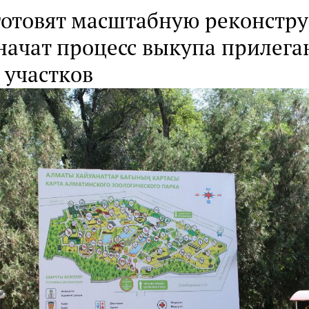
готовят масштабную реконстр
 начат процесс выкупа прилег
 участков