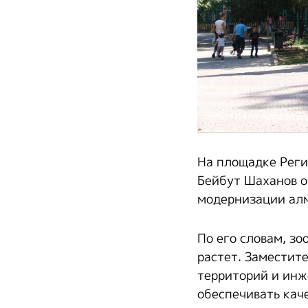
На площадке Рег
Бейбут Шаханов о
модернизации алм
По его словам, з
растет. Заместит
территорий и инж
обеспечивать кач