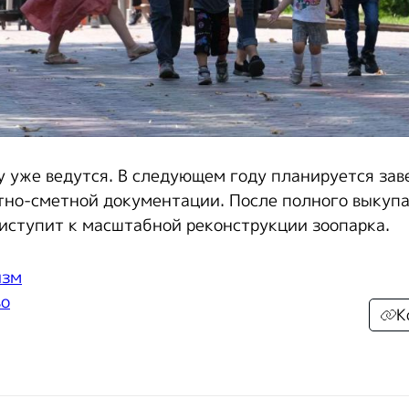
у уже ведутся. В следующем году планируется за
тно-сметной документации. После полного выкуп
риступит к масштабной реконструкции зоопарка.
изм
во
К