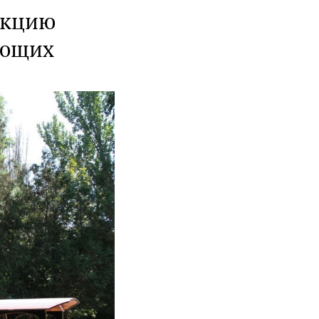
укцию
ающих