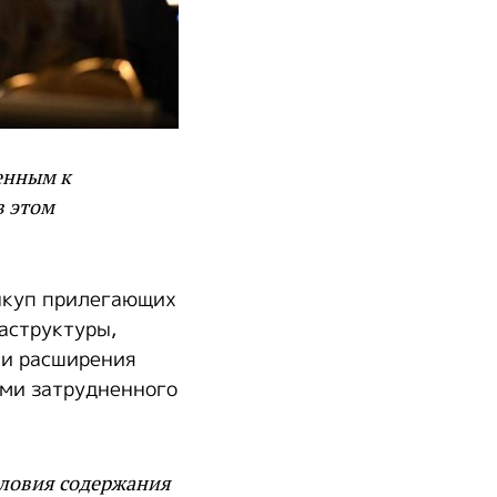
енным к
в этом
выкуп прилегающих
аструктуры,
 и расширения
ами затрудненного
словия содержания