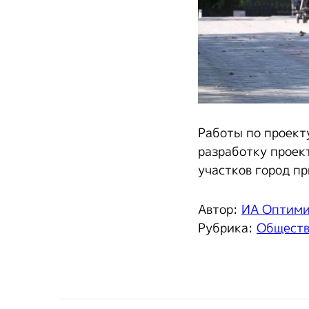
Работы по проект
разработку проек
участков город п
Автор:
ИА Оптим
Рубрика:
Общест